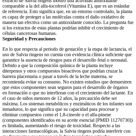
extracto de Salvia ringens mostró una actividad antioxidante
comparable a la del alfa-tocoferol (Vitamina E), que es un estándar
de referencia. Esto significa que, en un entorno controlado, la planta
es capaz de proteger a las moléculas contra el daño oxidativo de
manera tan efectiva como un antioxidante conocido. La pregunta fue
si los extractos de estas plantas podrían inhibir el crecimiento de
células cancerosas humanas.
Seguridad y Precauciones
En lo que respecta al periodo de gestación y la etapa de lactancia, el
uso de Salvia ringens no cuenta con evidencia clínica suficiente que
garantice la ausencia de riesgos para el desarrollo fetal o neonatal.
Debido a que la composición química de la planta incluye
diterpenos y otros compuestos bioactivos que podrían cruzar la
barrera placentaria o pasar a través de la leche materna, se
recomienda evitar su consumo. No existen estudios que demuestren
que estos componentes sean seguros para el desarrollo de órganos
en formación o que no interfieran con el crecimiento del lactante. En
el caso de niños menores de 12 años, la precaución debe ser
máxima. Los sistemas metabólicos y enzimáticos de los infantes son
inmaduros, lo que significa que su capacidad para procesar y
eliminar compuestos como el 1,8-cineole o el alfa-pinene
(componentes identificados en su aceite esencial [PMID 11270730])
es limitada, aumentando el riesgo de toxicidad. Respecto a las
interacciones farmacológicas, la Salvia ringens podría interferir con