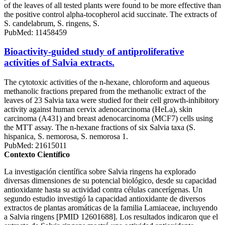
of the leaves of all tested plants were found to be more effective than
the positive control alpha-tocopherol acid succinate. The extracts of
S. candelabrum, S. ringens, S.
PubMed: 11458459
Bioactivity-guided study of antiproliferative
activities of Salvia extracts.
The cytotoxic activities of the n-hexane, chloroform and aqueous
methanolic fractions prepared from the methanolic extract of the
leaves of 23 Salvia taxa were studied for their cell growth-inhibitory
activity against human cervix adenocarcinoma (HeLa), skin
carcinoma (A431) and breast adenocarcinoma (MCF7) cells using
the MTT assay. The n-hexane fractions of six Salvia taxa (S.
hispanica, S. nemorosa, S. nemorosa 1.
PubMed: 21615011
Contexto Científico
La investigación científica sobre Salvia ringens ha explorado
diversas dimensiones de su potencial biológico, desde su capacidad
antioxidante hasta su actividad contra células cancerígenas. Un
segundo estudio investigó la capacidad antioxidante de diversos
extractos de plantas aromáticas de la familia Lamiaceae, incluyendo
a Salvia ringens [PMID 12601688]. Los resultados indicaron que el