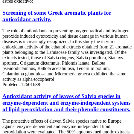
estrés oxidativo:
Screening of some Greek aromatic plants for
antioxidant activity.
The role of antioxidants in preventing oxygen radical and hydrogen
peroxide induced cytotoxicity and tissue damage in various human
diseases is increasingly recognized. In this study the in vitro
antioxidant activity of the ethanol extracts obtained from 21 aromatic
plants belonging to the Lamiaceae family was investigated. Of the
extracts tested, those of Salvia ringens, Salvia pomifera, Stachys
spruneri, Origanum dictamnus, Phlomis lanata, Ballota
pseudodictamnus, Ballota acetabulosa, Teucrium polium,
Calamintha glandulosa and Micromeria graeca exhibited the same
activity as alpha-tocopherol
PubMed: 12601688
Antioxidant activity of leaves of Salvia species in
enzyme-dependent and enzyme-independent systems
of lipid peroxidation and their phenolic constituents.
The protective effects of eleven Salvia species native to Europe
against enzyme-dependent and enzyme-independent lipid
peroxidation were evaluated. The 50% aqueous methanolic extracts