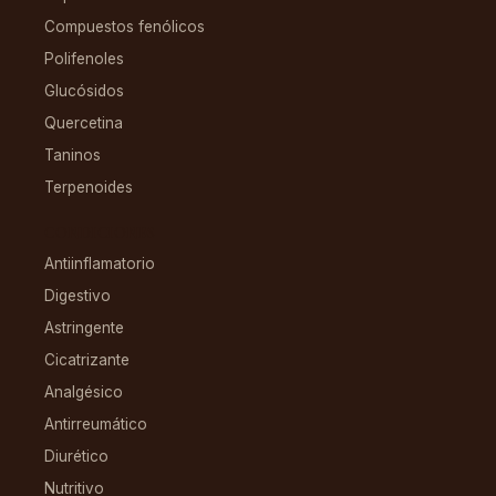
Compuestos fenólicos
Polifenoles
Glucósidos
Quercetina
Taninos
Terpenoides
CONDICIONES
Antiinflamatorio
Digestivo
Astringente
Cicatrizante
Analgésico
Antirreumático
Diurético
Nutritivo