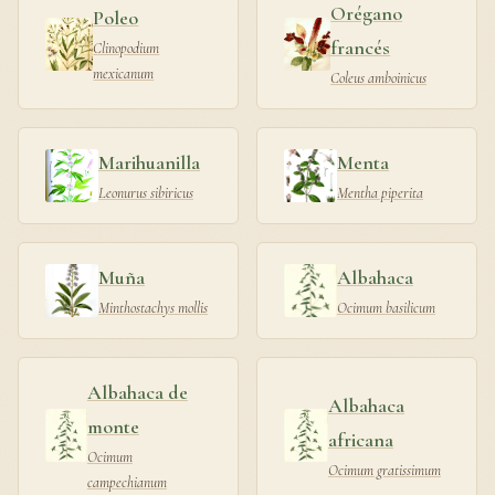
Orégano
Poleo
francés
Clinopodium
mexicanum
Coleus amboinicus
Marihuanilla
Menta
Leonurus sibiricus
Mentha piperita
Muña
Albahaca
Minthostachys mollis
Ocimum basilicum
Albahaca de
Albahaca
monte
africana
Ocimum
Ocimum gratissimum
campechianum