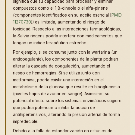
significa que su capacidad para procesar y eliminar
compuestos como el 1,8-cineole o el alfa-pinene
(componentes identificados en su aceite esencial [
PMID
11270730
]) es limitada, aumentando el riesgo de
toxicidad. Respecto a las interacciones farmacológicas,
la Salvia ringens podría interferir con medicamentos que
tengan un índice terapéutico estrecho.
Por ejemplo, si se consume junto con la warfarina (un
anticoagulante), los componentes de la planta podrían
alterar la cascada de coagulación, aumentando el
riesgo de hemorragias. Si se utiliza junto con
metformina, podría existir una interacción en el
metabolismo de la glucosa que resulte en hipoglucemia
(niveles bajos de azúcar en sangre). Asimismo, su
potencial efecto sobre los sistemas enzimáticos sugiere
que podría potenciar o inhibir la acción de
antihipertensivos, alterando la presión arterial de forma
impredecible.
Debido a la falta de estandarización en estudios de