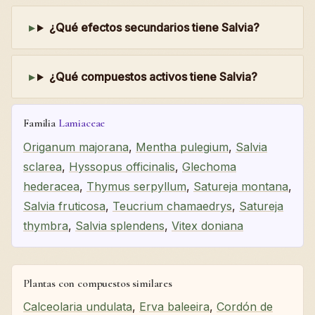
¿Qué efectos secundarios tiene Salvia?
¿Qué compuestos activos tiene Salvia?
Familia
Lamiaceae
Origanum majorana
,
Mentha pulegium
,
Salvia
sclarea
,
Hyssopus officinalis
,
Glechoma
hederacea
,
Thymus serpyllum
,
Satureja montana
,
Salvia fruticosa
,
Teucrium chamaedrys
,
Satureja
thymbra
,
Salvia splendens
,
Vitex doniana
Plantas con compuestos similares
Calceolaria undulata
,
Erva baleeira
,
Cordón de