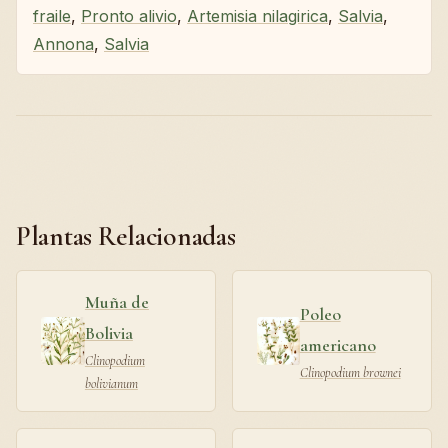
fraile
,
Pronto alivio
,
Artemisia nilagirica
,
Salvia
,
Annona
,
Salvia
Plantas Relacionadas
Muña de
Poleo
Bolivia
americano
Clinopodium
Clinopodium brownei
bolivianum