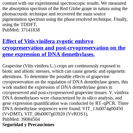
contrast with our experimental spectroscopic results. We measured
the absorption spectrum of the Red Globe grape in natura using the
photoacoustic technique and recovered the main source
pigmentation spectrum using the phase-resolved technique. Finally,
using the TDDFT,
PubMed: 37141838
Effect of Vitis vinifera zygotic embryo
cryopreservation and post-cryopreservation on the
gene expression of DNA demethylases.
Grapevine (Vitis vinifera L.) crops are continuously exposed to
biotic and abiotic stresses, which can cause genetic and epigenetic
alterations. To determine the possible effects of grapevine
cryopreservation on the regulation of DNA demethylase genes, this
work studied the expression of DNA demethylase genes in
cryopreserved and post-cryopreserved grapevine tissues. V. vinifera
DNA demethylases were characterized by in silico analysis, and
gene expression quantification was conducted by RT‒qPCR. Three
DNA demethylase sequences were found: VIT_13s0074g00450
(VvDMT), VIT_08s0007g03920 (VvROS1),
PubMed: 39084504
Seguridad y Precauciones