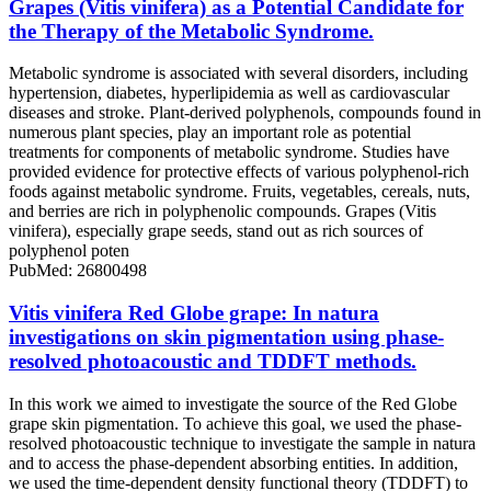
Grapes (Vitis vinifera) as a Potential Candidate for
the Therapy of the Metabolic Syndrome.
Metabolic syndrome is associated with several disorders, including
hypertension, diabetes, hyperlipidemia as well as cardiovascular
diseases and stroke. Plant-derived polyphenols, compounds found in
numerous plant species, play an important role as potential
treatments for components of metabolic syndrome. Studies have
provided evidence for protective effects of various polyphenol-rich
foods against metabolic syndrome. Fruits, vegetables, cereals, nuts,
and berries are rich in polyphenolic compounds. Grapes (Vitis
vinifera), especially grape seeds, stand out as rich sources of
polyphenol poten
PubMed: 26800498
Vitis vinifera Red Globe grape: In natura
investigations on skin pigmentation using phase-
resolved photoacoustic and TDDFT methods.
In this work we aimed to investigate the source of the Red Globe
grape skin pigmentation. To achieve this goal, we used the phase-
resolved photoacoustic technique to investigate the sample in natura
and to access the phase-dependent absorbing entities. In addition,
we used the time-dependent density functional theory (TDDFT) to