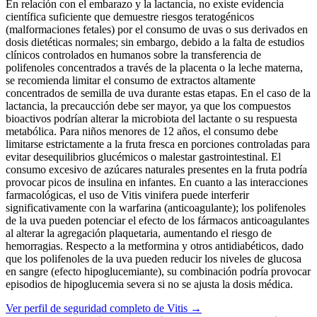
En relación con el embarazo y la lactancia, no existe evidencia
científica suficiente que demuestre riesgos teratogénicos
(malformaciones fetales) por el consumo de uvas o sus derivados en
dosis dietéticas normales; sin embargo, debido a la falta de estudios
clínicos controlados en humanos sobre la transferencia de
polifenoles concentrados a través de la placenta o la leche materna,
se recomienda limitar el consumo de extractos altamente
concentrados de semilla de uva durante estas etapas. En el caso de la
lactancia, la precaucción debe ser mayor, ya que los compuestos
bioactivos podrían alterar la microbiota del lactante o su respuesta
metabólica. Para niños menores de 12 años, el consumo debe
limitarse estrictamente a la fruta fresca en porciones controladas para
evitar desequilibrios glucémicos o malestar gastrointestinal. El
consumo excesivo de azúcares naturales presentes en la fruta podría
provocar picos de insulina en infantes. En cuanto a las interacciones
farmacológicas, el uso de Vitis vinifera puede interferir
significativamente con la warfarina (anticoagulante); los polifenoles
de la uva pueden potenciar el efecto de los fármacos anticoagulantes
al alterar la agregación plaquetaria, aumentando el riesgo de
hemorragias. Respecto a la metformina y otros antidiabéticos, dado
que los polifenoles de la uva pueden reducir los niveles de glucosa
en sangre (efecto hipoglucemiante), su combinación podría provocar
episodios de hipoglucemia severa si no se ajusta la dosis médica.
Ver perfil de seguridad completo de Vitis →