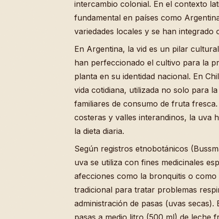
intercambio colonial. En el contexto l
fundamental en países como Argentina
variedades locales y se han integrado 
En Argentina, la vid es un pilar cultu
han perfeccionado el cultivo para la p
planta en su identidad nacional. En Chile
vida cotidiana, utilizada no solo para l
familiares de consumo de fruta fresca
costeras y valles interandinos, la uva h
la dieta diaria.
Según registros etnobotánicos (Bussma
uva se utiliza con fines medicinales es
afecciones como la bronquitis o como 
tradicional para tratar problemas respir
administración de pasas (uvas secas).
pasas a medio litro (500 ml) de leche 