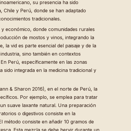
atinoamericano, su presencia ha sido
, Chile y Perú, donde se han adaptado
conocimientos tradicionales.
ral y económico, donde comunidades rurales
roducción de mostos y vinos, integrando la
, la vid es parte esencial del paisaje y de la
a industria, sino también en contextos
. En Perú, específicamente en las zonas
a sido integrada en la medicina tradicional y
nn & Sharon 2016), en el norte de Perú, la
pecíficos. Por ejemplo, se emplea para tratar
un suave laxante natural. Una preparación
atorios o digestivos consiste en la
 El método consiste en añadir 10 gramos de
fresca. Esta mezcla se debe hervir durante un