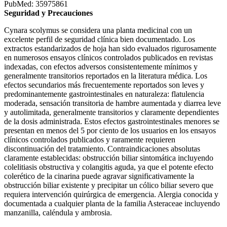
PubMed: 35975861
Seguridad y Precauciones
Cynara scolymus se considera una planta medicinal con un
excelente perfil de seguridad clínica bien documentado. Los
extractos estandarizados de hoja han sido evaluados rigurosamente
en numerosos ensayos clínicos controlados publicados en revistas
indexadas, con efectos adversos consistentemente mínimos y
generalmente transitorios reportados en la literatura médica. Los
efectos secundarios más frecuentemente reportados son leves y
predominantemente gastrointestinales en naturaleza: flatulencia
moderada, sensación transitoria de hambre aumentada y diarrea leve
y autolimitada, generalmente transitorios y claramente dependientes
de la dosis administrada. Estos efectos gastrointestinales menores se
presentan en menos del 5 por ciento de los usuarios en los ensayos
clínicos controlados publicados y raramente requieren
discontinuación del tratamiento. Contraindicaciones absolutas
claramente establecidas: obstrucción biliar sintomática incluyendo
colelitiasis obstructiva y colangitis aguda, ya que el potente efecto
colerético de la cinarina puede agravar significativamente la
obstrucción biliar existente y precipitar un cólico biliar severo que
requiera intervención quirúrgica de emergencia. Alergia conocida y
documentada a cualquier planta de la familia Asteraceae incluyendo
manzanilla, caléndula y ambrosia.