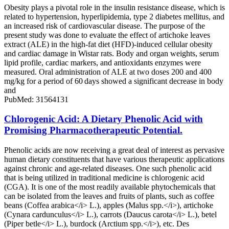
Obesity plays a pivotal role in the insulin resistance disease, which is
related to hypertension, hyperlipidemia, type 2 diabetes mellitus, and
an increased risk of cardiovascular disease. The purpose of the
present study was done to evaluate the effect of artichoke leaves
extract (ALE) in the high-fat diet (HFD)-induced cellular obesity
and cardiac damage in Wistar rats. Body and organ weights, serum
lipid profile, cardiac markers, and antioxidants enzymes were
measured. Oral administration of ALE at two doses 200 and 400
mg/kg for a period of 60 days showed a significant decrease in body
and
PubMed: 31564131
Chlorogenic Acid: A Dietary Phenolic Acid with
Promising Pharmacotherapeutic Potential.
Phenolic acids are now receiving a great deal of interest as pervasive
human dietary constituents that have various therapeutic applications
against chronic and age-related diseases. One such phenolic acid
that is being utilized in traditional medicine is chlorogenic acid
(CGA). It is one of the most readily available phytochemicals that
can be isolated from the leaves and fruits of plants, such as coffee
beans (Coffea arabica</i> L.), apples (Malus spp.</i>), artichoke
(Cynara cardunculus</i> L.), carrots (Daucus carota</i> L.), betel
(Piper betle</i> L.), burdock (Arctium spp.</i>), etc. Des