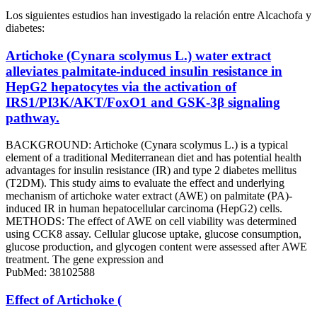
Los siguientes estudios han investigado la relación entre Alcachofa y
diabetes:
Artichoke (Cynara scolymus L.) water extract
alleviates palmitate-induced insulin resistance in
HepG2 hepatocytes via the activation of
IRS1/PI3K/AKT/FoxO1 and GSK-3β signaling
pathway.
BACKGROUND: Artichoke (Cynara scolymus L.) is a typical
element of a traditional Mediterranean diet and has potential health
advantages for insulin resistance (IR) and type 2 diabetes mellitus
(T2DM). This study aims to evaluate the effect and underlying
mechanism of artichoke water extract (AWE) on palmitate (PA)-
induced IR in human hepatocellular carcinoma (HepG2) cells.
METHODS: The effect of AWE on cell viability was determined
using CCK8 assay. Cellular glucose uptake, glucose consumption,
glucose production, and glycogen content were assessed after AWE
treatment. The gene expression and
PubMed: 38102588
Effect of Artichoke (