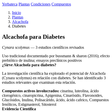
Yerbateca
Plantas
Condiciones
Compuestos
Inicio
Plantas
Alcachofa
Diabetes
Alcachofa para Diabetes
Cynara scolymus
— 3 estudios científicos revisados
Uso tradicional documentado por bussmann & sharon (2016); efecto
prebiótico de inulina; ensayos preclínicos positivos
¿Sirve Alcachofa para diabetes?
La investigación científica ha explorado el potencial de Alcachofa
(Cynara scolymus) en relación con diabetes. Se han identificado 3
estudios relevantes que examinan esta relación.
Compuestos activos involucrados:
cinarina, luteolina, ácido
clorogénico, cinaropicrina, Apigenina, Cinarósido, Flavonoides,
Glucósidos, Inulina, Polisacárido, ácido, ácido cafeico, Compuestos
fenólicos, Estigmasterol, Sitosterol
Evidencia Científica