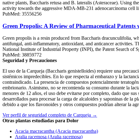
native plants, Baccharis retusa and B. lateralis (Asteraceae). Using 
activity towards the aggressive MDA-MB-231 adenocarcinoma cell line 
PubMed: 35556256
Green Propolis: A Review of Pharmaceutical Patents w
Green propolis is a resin produced from Baccharis dracunculifolia, whi
antifungal, anti-inflammatory, antioxidant, and anticancer activities.
National Institute of Industrial Property (INPI), the Patent Search o
PubMed: 38859772
Seguridad y Precauciones
El uso de la Carqueja (Baccharis genistelloides) requiere una precauc
sistémicos impredecibles. En lo que respecta al embarazo y la lactancia
contraindicado. La presencia de compuestos potencialmente teratogénic
embrionario. Asimismo, no se recomienda su consumo durante la lactanc
menores de 12 años, el uso debe evitarse por completo, dado que sus 
desarrollados para procesar la carga de alcaloides y saponinas de la pl
debido a que los flavonoides y otros compuestos podrían alterar la agr
Ver perfil de seguridad completo de Carqueja →
Otras plantas estudiadas para Dolor
Acacia macracantha (Acacia macracantha)
Aralia racemosa (Aralia racemosa)