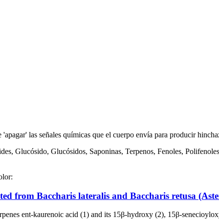
de 'apagar' las señales químicas que el cuerpo envía para producir hincha
ides, Glucósido, Glucósidos, Saponinas, Terpenos, Fenoles, Polifenole
olor:
ated from Baccharis lateralis and Baccharis retusa (Aste
terpenes ent-kaurenoic acid (1) and its 15β-hydroxy (2), 15β-senecioylox