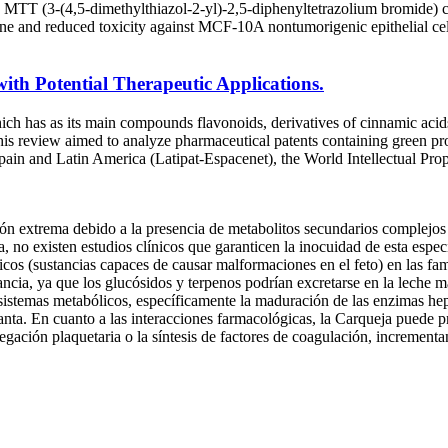
the MTT (3-(4,5-dimethylthiazol-2-yl)-2,5-diphenyltetrazolium bromide) 
and reduced toxicity against MCF-10A nontumorigenic epithelial cells,
ith Potential Therapeutic Applications.
ch has as its main compounds flavonoids, derivatives of cinnamic acids, 
 This review aimed to analyze pharmaceutical patents containing green p
f Spain and Latin America (Latipat-Espacenet), the World Intellectual P
ión extrema debido a la presencia de metabolitos secundarios complejos
, no existen estudios clínicos que garanticen la inocuidad de esta especi
os (sustancias capaces de causar malformaciones en el feto) en las famil
ia, ya que los glucósidos y terpenos podrían excretarse en la leche ma
sistemas metabólicos, específicamente la maduración de las enzimas hep
anta. En cuanto a las interacciones farmacológicas, la Carqueja puede pr
egación plaquetaria o la síntesis de factores de coagulación, increment