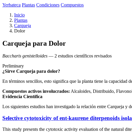
Yerbateca
Plantas
Condiciones
Compuestos
Inicio
Plantas
Carqueja
Dolor
Carqueja para Dolor
Baccharis genistelloides
— 2 estudios científicos revisados
Preliminary
¿Sirve Carqueja para dolor?
En términos sencillos, esto significa que la planta tiene la capacidad 
Compuestos activos involucrados:
Alcaloides, Distribuido, Flavono
Evidencia Científica
Los siguientes estudios han investigado la relación entre Carqueja y d
Selective cytotoxicity of ent-kaurene diterpenoids isol
This study presents the cytotoxic activity evaluation of the natural di