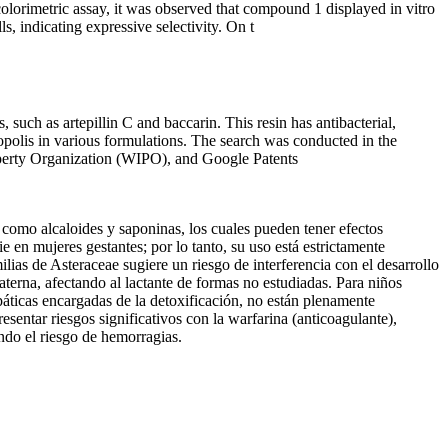
colorimetric assay, it was observed that compound 1 displayed in vitro
 indicating expressive selectivity. On t
such as artepillin C and baccarin. This resin has antibacterial,
ropolis in various formulations. The search was conducted in the
roperty Organization (WIPO), and Google Patents
 como alcaloides y saponinas, los cuales pueden tener efectos
e en mujeres gestantes; por lo tanto, su uso está estrictamente
ias de Asteraceae sugiere un riesgo de interferencia con el desarrollo
terna, afectando al lactante de formas no estudiadas. Para niños
áticas encargadas de la detoxificación, no están plenamente
esentar riesgos significativos con la warfarina (anticoagulante),
ando el riesgo de hemorragias.