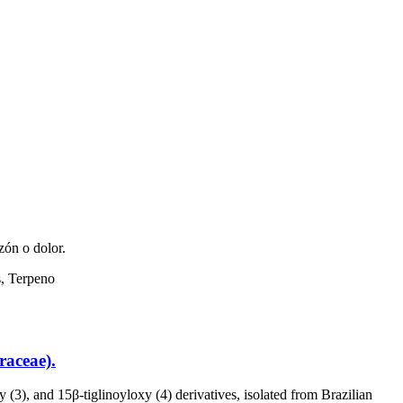
zón o dolor.
s, Terpeno
raceae).
y (3), and 15β-tiglinoyloxy (4) derivatives, isolated from Brazilian