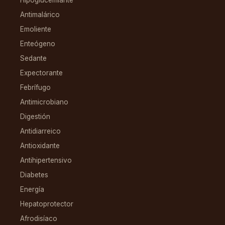
Hipoglucemiante
Antimalárico
Emoliente
Enteógeno
Sedante
Expectorante
Febrífugo
Antimicrobiano
Digestión
Antidiarreico
Antioxidante
Antihipertensivo
Diabetes
Energía
Hepatoprotector
Afrodisíaco