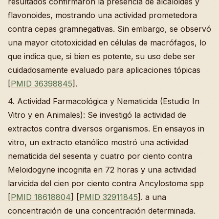
resultados confirmaron la presencia de alcaloides y
flavonoides, mostrando una actividad prometedora
contra cepas gramnegativas. Sin embargo, se observó
una mayor citotoxicidad en células de macrófagos, lo
que indica que, si bien es potente, su uso debe ser
cuidadosamente evaluado para aplicaciones tópicas
[
PMID 36398845
].
4. Actividad Farmacológica y Nematicida (Estudio In
Vitro y en Animales): Se investigó la actividad de
extractos contra diversos organismos. En ensayos in
vitro, un extracto etanólico mostró una actividad
nematicida del sesenta y cuatro por ciento contra
Meloidogyne incognita en 72 horas y una actividad
larvicida del cien por ciento contra Ancylostoma spp
[
PMID 18618804
] [
PMID 32911845
]. a una
concentración de una concentración determinada.