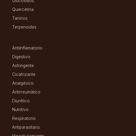
Glucósidos
Quercetina
Taninos
Terpenoides
CONDICIONES
Antiinflamatorio
Digestivo
Astringente
Cicatrizante
Analgésico
Antirreumático
Diurético
Nutritivo
Respiratorio
Antiparasitario