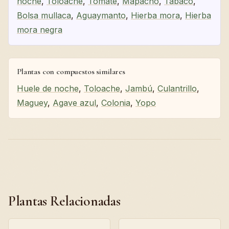
noche
,
Toloache
,
Tomate
,
Mapacho
,
Tabaco
,
Bolsa mullaca
,
Aguaymanto
,
Hierba mora
,
Hierba
mora negra
Plantas con compuestos similares
Huele de noche
,
Toloache
,
Jambú
,
Culantrillo
,
Maguey
,
Agave azul
,
Colonia
,
Yopo
Plantas Relacionadas