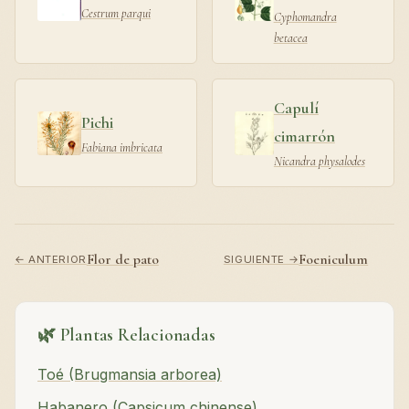
Cestrum parqui
Cyphomandra
betacea
Capulí
Pichi
cimarrón
Fabiana imbricata
Nicandra physalodes
Flor de pato
Foeniculum
← ANTERIOR
SIGUIENTE →
🌿 Plantas Relacionadas
Toé (Brugmansia arborea)
Habanero (Capsicum chinense)