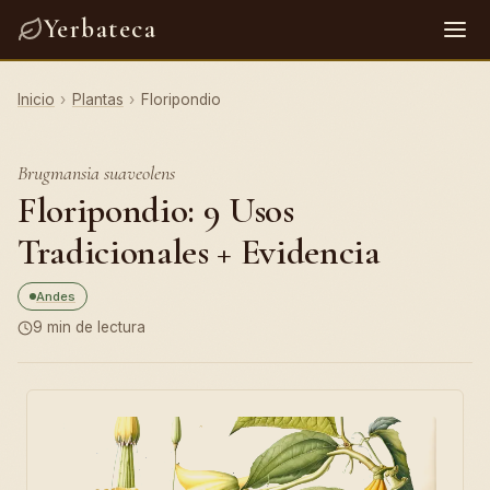
Yerbateca
Inicio
›
Plantas
›
Floripondio
Brugmansia suaveolens
Floripondio: 9 Usos
Tradicionales + Evidencia
Andes
9 min de lectura