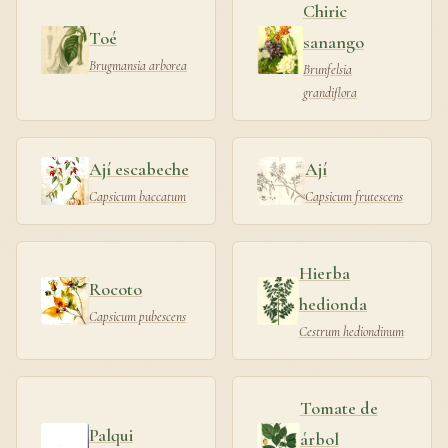
Chiric
Toé
sanango
Brugmansia arborea
Brunfelsia
grandiflora
Ají escabeche
Ají
Capsicum baccatum
Capsicum frutescens
Hierba
Rocoto
hedionda
Capsicum pubescens
Cestrum hediondinum
Tomate de
Palqui
árbol