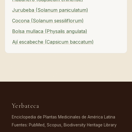
Jurubeba (Solanum paniculatum)
Cocona (Solanum sessiliflorum)
Bolsa mullaca (Physalis angulata)
Ají escabeche (Capsicum baccatum)
Yerbateca
Enciclopedia de Plantas Medicinales de América Latina
Fuentes: PubMed, Scopus, Biodiversity Heritage Library