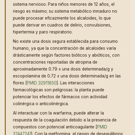
sistema nervioso. Para niños menores de 12 años, el
riesgo es máximo; su sistema metabólico inmaduro no
puede procesar eficazmente los alcaloides, lo que
puede derivar en cuadros de delirio, convulsiones,
hipertermia y paro respiratorio.
No existe una dosis segura establecida para consumo
humano, ya que la concentración de alcaloides varía
drásticamente según factores bióticos y abióticos, con
concentraciones reportadas de atropina de
aproximadamente 0.79 ± una dosis determinada/g y
escopolamina de 0.72 ± una dosis determinada/g en las
flores [
PMID 32911850
]. Las interacciones
farmacológicas son peligrosas: la planta puede
potenciar los efectos de fármacos con actividad
colinérgica o anticolinérgica.
Al interactuar con la warfarina, puede alterar la
respuesta de la coagulación debido a la presencia de
compuestos con potencial anticoagulante [
PMID
37447241
]. Con la metformina, el riesgo de desequilibrios