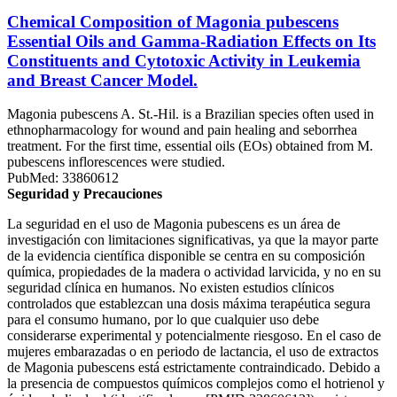
Chemical Composition of Magonia pubescens
Essential Oils and Gamma-Radiation Effects on Its
Constituents and Cytotoxic Activity in Leukemia
and Breast Cancer Model.
Magonia pubescens A. St.-Hil. is a Brazilian species often used in
ethnopharmacology for wound and pain healing and seborrhea
treatment. For the first time, essential oils (EOs) obtained from M.
pubescens inflorescences were studied.
PubMed: 33860612
Seguridad y Precauciones
La seguridad en el uso de Magonia pubescens es un área de
investigación con limitaciones significativas, ya que la mayor parte
de la evidencia científica disponible se centra en su composición
química, propiedades de la madera o actividad larvicida, y no en su
seguridad clínica en humanos. No existen estudios clínicos
controlados que establezcan una dosis máxima terapéutica segura
para el consumo humano, por lo que cualquier uso debe
considerarse experimental y potencialmente riesgoso. En el caso de
mujeres embarazadas o en periodo de lactancia, el uso de extractos
de Magonia pubescens está estrictamente contraindicado. Debido a
la presencia de compuestos químicos complejos como el hotrienol y