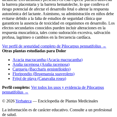
la barrera placentaria y la barrera hematoleche, lo que conlleva el
riesgo potencial de afectar el desarrollo fetal o alterar la respuesta
autonómica del lactante. Asimismo, su administración en niños debe
evitarse debido a la falta de estudios de seguridad clínica que
garanticen la ausencia de toxicidad en organismos en desarrollo. Los
efectos secundarios conocidos pueden incluir alteraciones en la
respuesta muscarínica, tales como sudoración excesiva, salivación
profusa, lagrimeo o cambios en la frecuencia cardíaca.
Ver perfil de seguridad completo de Pilocarpus pennatifolius →
Otras plantas estudiadas para Dolor
Acacia macracantha (Acacia macracantha)
Aralia racemosa (Aralia racemosa)
Carqueja (Baccharis genistelloides)
Floripondio (Brugmansia suaveolens)
Frijol de playa (Canavalia rosea)
Perfil completo:
Ver todos los usos y evidencia de Pilocarpus
pennatifolius →
© 2026
Yerbateca
— Enciclopedia de Plantas Medicinales
La información es de carácter educativo. Consulte a un profesional
de salud.