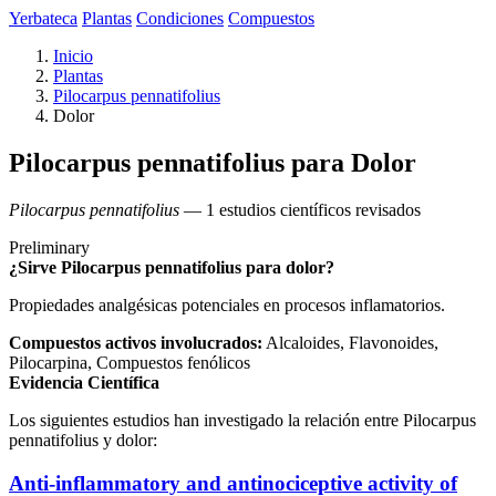
Yerbateca
Plantas
Condiciones
Compuestos
Inicio
Plantas
Pilocarpus pennatifolius
Dolor
Pilocarpus pennatifolius para Dolor
Pilocarpus pennatifolius
— 1 estudios científicos revisados
Preliminary
¿Sirve Pilocarpus pennatifolius para dolor?
Propiedades analgésicas potenciales en procesos inflamatorios.
Compuestos activos involucrados:
Alcaloides, Flavonoides,
Pilocarpina, Compuestos fenólicos
Evidencia Científica
Los siguientes estudios han investigado la relación entre Pilocarpus
pennatifolius y dolor:
Anti-inflammatory and antinociceptive activity of