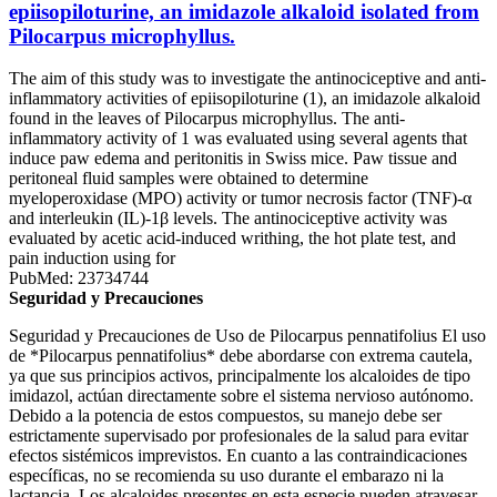
epiisopiloturine, an imidazole alkaloid isolated from
Pilocarpus microphyllus.
The aim of this study was to investigate the antinociceptive and anti-
inflammatory activities of epiisopiloturine (1), an imidazole alkaloid
found in the leaves of Pilocarpus microphyllus. The anti-
inflammatory activity of 1 was evaluated using several agents that
induce paw edema and peritonitis in Swiss mice. Paw tissue and
peritoneal fluid samples were obtained to determine
myeloperoxidase (MPO) activity or tumor necrosis factor (TNF)-α
and interleukin (IL)-1β levels. The antinociceptive activity was
evaluated by acetic acid-induced writhing, the hot plate test, and
pain induction using for
PubMed: 23734744
Seguridad y Precauciones
Seguridad y Precauciones de Uso de Pilocarpus pennatifolius El uso
de *Pilocarpus pennatifolius* debe abordarse con extrema cautela,
ya que sus principios activos, principalmente los alcaloides de tipo
imidazol, actúan directamente sobre el sistema nervioso autónomo.
Debido a la potencia de estos compuestos, su manejo debe ser
estrictamente supervisado por profesionales de la salud para evitar
efectos sistémicos imprevistos. En cuanto a las contraindicaciones
específicas, no se recomienda su uso durante el embarazo ni la
lactancia. Los alcaloides presentes en esta especie pueden atravesar