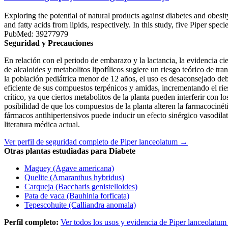
Exploring the potential of natural products against diabetes and obesi
and fatty acids from lipids, respectively. In this study, five Piper spec
PubMed: 39277979
Seguridad y Precauciones
En relación con el periodo de embarazo y la lactancia, la evidencia ci
de alcaloides y metabolitos lipofílicos sugiere un riesgo teórico de tr
la población pediátrica menor de 12 años, el uso es desaconsejado deb
eficiente de sus compuestos terpénicos y amidas, incrementando el rie
crítico, ya que ciertos metabolitos de la planta pueden interferir con 
posibilidad de que los compuestos de la planta alteren la farmacociné
fármacos antihipertensivos puede inducir un efecto sinérgico vasodil
literatura médica actual.
Ver perfil de seguridad completo de Piper lanceolatum →
Otras plantas estudiadas para Diabete
Maguey (Agave americana)
Quelite (Amaranthus hybridus)
Carqueja (Baccharis genistelloides)
Pata de vaca (Bauhinia forficata)
Tepescohuite (Calliandra anomala)
Perfil completo:
Ver todos los usos y evidencia de Piper lanceolatu