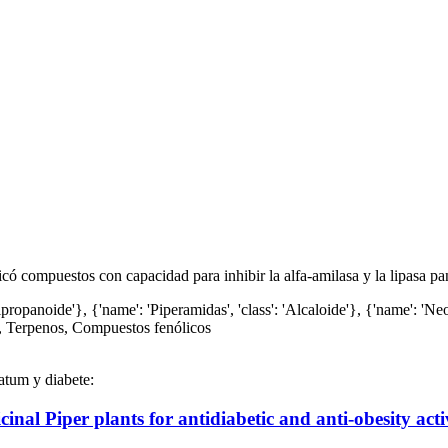
ó compuestos con capacidad para inhibir la alfa-amilasa y la lipasa panc
lpropanoide'}, {'name': 'Piperamidas', 'class': 'Alcaloide'}, {'name': 'Neo
na, Terpenos, Compuestos fenólicos
latum y diabete:
cinal Piper plants for antidiabetic and anti-obesity act