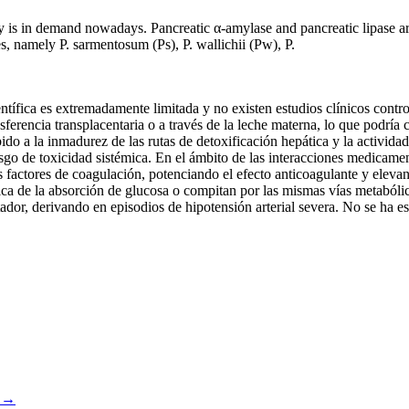
ty is in demand nowadays. Pancreatic α-amylase and pancreatic lipase ar
ies, namely P. sarmentosum (Ps), P. wallichii (Pw), P.
entífica es extremadamente limitada y no existen estudios clínicos contr
ansferencia transplacentaria o a través de la leche materna, lo que podr
ido a la inmadurez de las rutas de detoxificación hepática y la activid
sgo de toxicidad sistémica. En el ámbito de las interacciones medicamen
los factores de coagulación, potenciando el efecto anticoagulante y elev
tica de la absorción de glucosa o compitan por las mismas vías metabóli
atador, derivando en episodios de hipotensión arterial severa. No se ha
m →