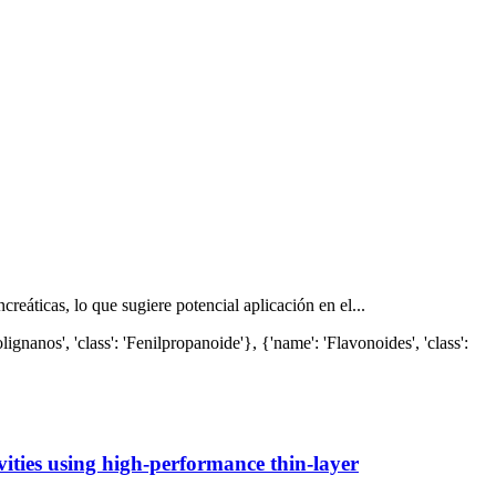
reáticas, lo que sugiere potencial aplicación en el...
lignanos', 'class': 'Fenilpropanoide'}, {'name': 'Flavonoides', 'class':
ivities using high-performance thin-layer