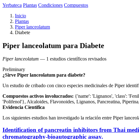
Yerbateca
Plantas
Condiciones
Compuestos
Inicio
Plantas
Piper lanceolatum
Diabete
Piper lanceolatum para Diabete
Piper lanceolatum
— 1 estudios científicos revisados
Preliminary
¿Sirve Piper lanceolatum para diabete?
Un estudio de cribado con cinco especies medicinales de Piper identific
Compuestos activos involucrados:
{'name': 'Lignanos', 'class': 'Feni
'Polifenol'}, Alcaloides, Flavonoides, Lignanos, Pancreatina, Piperi
Evidencia Científica
Los siguientes estudios han investigado la relación entre Piper lanceo
Identification of pancreatin inhibitors from Thai medi
chromatography-bioautographic assay.