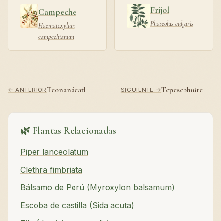
Frijol
Campeche
Phaseolus vulgaris
Haematoxylum
campechianum
Teonanácatl
Tepescohuite
← ANTERIOR
SIGUIENTE →
🌿 Plantas Relacionadas
Piper lanceolatum
Clethra fimbriata
Bálsamo de Perú (Myroxylon balsamum)
Escoba de castilla (Sida acuta)