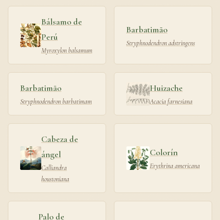
Bálsamo de
Barbatimão
Perú
Stryphnodendron adstringens
Myroxylon balsamum
Barbatimão
Huizache
Stryphnodendron barbatimam
Acacia farnesiana
Cabeza de
Colorín
ángel
Erythrina americana
Calliandra
houstoniana
Palo de