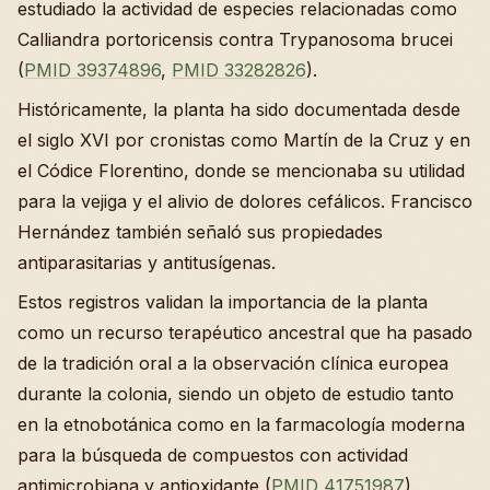
estudiado la actividad de especies relacionadas como
Calliandra portoricensis contra Trypanosoma brucei
(
PMID 39374896
,
PMID 33282826
).
Históricamente, la planta ha sido documentada desde
el siglo XVI por cronistas como Martín de la Cruz y en
el Códice Florentino, donde se mencionaba su utilidad
para la vejiga y el alivio de dolores cefálicos. Francisco
Hernández también señaló sus propiedades
antiparasitarias y antitusígenas.
Estos registros validan la importancia de la planta
como un recurso terapéutico ancestral que ha pasado
de la tradición oral a la observación clínica europea
durante la colonia, siendo un objeto de estudio tanto
en la etnobotánica como en la farmacología moderna
para la búsqueda de compuestos con actividad
antimicrobiana y antioxidante (
PMID 41751987
).