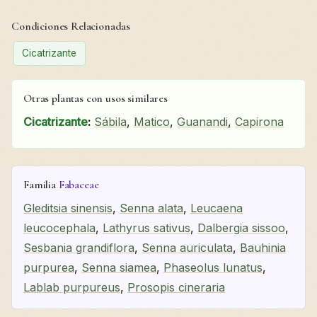
Condiciones Relacionadas
Cicatrizante
Otras plantas con usos similares
Cicatrizante
:
Sábila
,
Matico
,
Guanandi
,
Capirona
Familia
Fabaceae
Gleditsia sinensis
,
Senna alata
,
Leucaena
leucocephala
,
Lathyrus sativus
,
Dalbergia sissoo
,
Sesbania grandiflora
,
Senna auriculata
,
Bauhinia
purpurea
,
Senna siamea
,
Phaseolus lunatus
,
Lablab purpureus
,
Prosopis cineraria