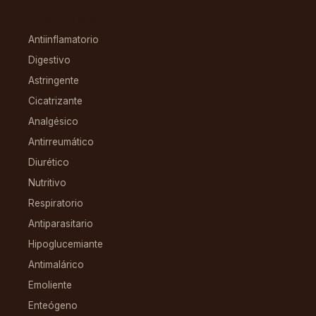
CONDICIONES
Antiinflamatorio
Digestivo
Astringente
Cicatrizante
Analgésico
Antirreumático
Diurético
Nutritivo
Respiratorio
Antiparasitario
Hipoglucemiante
Antimalárico
Emoliente
Enteógeno