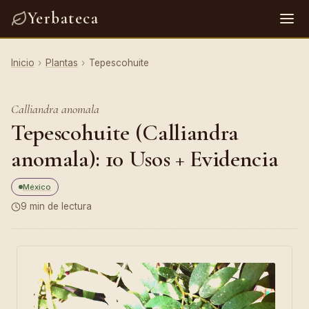
Yerbateca
Inicio
›
Plantas
›
Tepescohuite
Calliandra anomala
Tepescohuite (Calliandra
anomala): 10 Usos + Evidencia
México
9 min de lectura