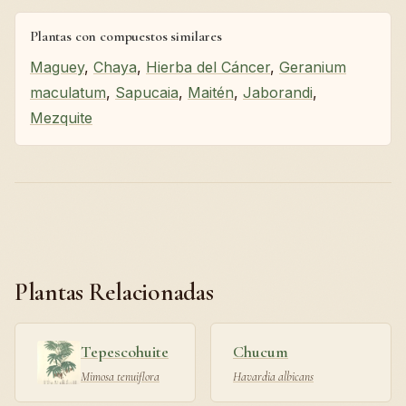
Plantas con compuestos similares
Maguey
,
Chaya
,
Hierba del Cáncer
,
Geranium
maculatum
,
Sapucaia
,
Maitén
,
Jaborandi
,
Mezquite
Plantas Relacionadas
Tepescohuite
Chucum
Mimosa tenuiflora
Havardia albicans