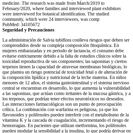
medicine. The research was made from March/2019 to
February/2020, where families and interviewed plant exhibitors
were interviewed for botanical identification. The studied
community, which were 24 interviewees, was comp
PubMed: 34105672
Seguridad y Precauciones
La administración de Salvia tubiflora conlleva riesgos que deben ser
comprendidos desde su compleja composición fitoquímica. En
mujeres embarazadas y en periodo de lactancia, el consumo debe
evitarse estrictamente debido a la falta de estudios clínicos sobre la
toxicidad reproductiva de sus componentes; las saponinas y ciertos
terpenos tienen la capacidad de atravesar membranas biológicas, lo
que plantea un riesgo potencial de toxicidad fetal o de alteración de
la composición lipídica y nutricional de la leche materna. En niños
menores de 12 años, el sistema gastrointestinal y el sistema nervioso
central se encuentran en desarrollo, lo que aumenta la vulnerabilidad
a las saponinas, que actúan como irritantes de la mucosa gástrica, y a
los terpenos, que podrían tener efectos neurotóxicos no deseados.
Las interacciones farmacológicas son un punto de preocupación
crítica. La combinación con warfarina es peligrosa, ya que los
flavonoides y polifenoles pueden interferir con el metabolismo de la
vitamina K y la cascada de coagulación, incrementando el riesgo de
hemorragias. En pacientes que utilizan metformina, los polifenoles
pueden modular la sensibilidad a la insulina, lo que podría derivar en