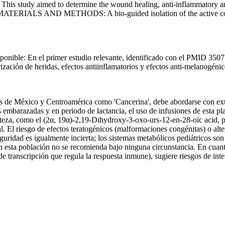
his study aimed to determine the wound healing, anti-inflammatory and
ies. MATERIALS AND METHODS: A bio-guided isolation of the active co
sponible: En el primer estudio relevante, identificado con el PMID 35077
ación de heridas, efectos antiinflamatorios y efectos anti-melanogéni
e México y Centroamérica como 'Cancerina', debe abordarse con extre
embarazadas y en periodo de lactancia, el uso de infusiones de esta plan
orteza, como el (2α, 19α)-2,19-Dihydroxy-3-oxo-urs-12-en-28-oic acid, pu
l. El riesgo de efectos teratogénicos (malformaciones congénitas) o alte
eguridad es igualmente incierta; los sistemas metabólicos pediátricos so
 esta población no se recomienda bajo ninguna circunstancia. En cuanto 
de transcripción que regula la respuesta inmune), sugiere riesgos de inte