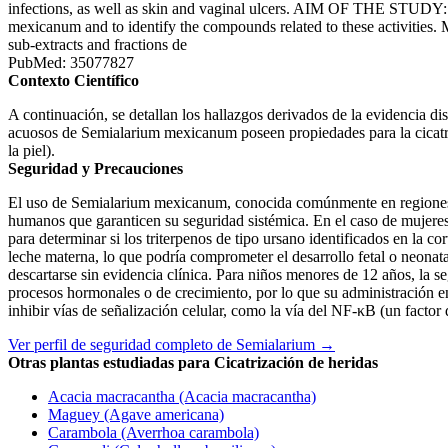
infections, as well as skin and vaginal ulcers. AIM OF THE STUDY: T
mexicanum and to identify the compounds related to these activit
sub-extracts and fractions de
PubMed: 35077827
Contexto Científico
A continuación, se detallan los hallazgos derivados de la evidencia di
acuosos de Semialarium mexicanum poseen propiedades para la cicatriz
la piel).
Seguridad y Precauciones
El uso de Semialarium mexicanum, conocida comúnmente en regiones d
humanos que garanticen su seguridad sistémica. En el caso de mujeres 
para determinar si los triterpenos de tipo ursano identificados en la c
leche materna, lo que podría comprometer el desarrollo fetal o neonata
descartarse sin evidencia clínica. Para niños menores de 12 años, la s
procesos hormonales o de crecimiento, por lo que su administración en
inhibir vías de señalización celular, como la vía del NF-κB (un factor 
Ver perfil de seguridad completo de Semialarium →
Otras plantas estudiadas para Cicatrización de heridas
Acacia macracantha (Acacia macracantha)
Maguey (Agave americana)
Carambola (Averrhoa carambola)