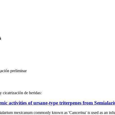
s
gación preliminar
y cicatrización de heridas:
ic activities of ursane-type triterpenes from Semial
xicanum commonly known as 'Cancerina' is used as an infusion i