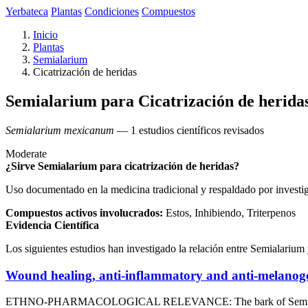
Yerbateca
Plantas
Condiciones
Compuestos
Inicio
Plantas
Semialarium
Cicatrización de heridas
Semialarium para Cicatrización de herida
Semialarium mexicanum
— 1 estudios científicos revisados
Moderate
¿Sirve Semialarium para cicatrización de heridas?
Uso documentado en la medicina tradicional y respaldado por investi
Compuestos activos involucrados:
Estos, Inhibiendo, Triterpenos
Evidencia Científica
Los siguientes estudios han investigado la relación entre Semialarium 
Wound healing, anti-inflammatory and anti-melanogen
ETHNO-PHARMACOLOGICAL RELEVANCE: The bark of Semialarium me