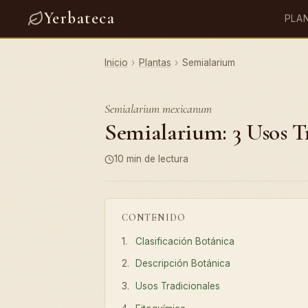
Yerbateca
PLA
Inicio
›
Plantas
›
Semialarium
Semialarium mexicanum
Semialarium: 3 Usos Tr
10 min de lectura
CONTENIDO
Clasificación Botánica
Descripción Botánica
Usos Tradicionales