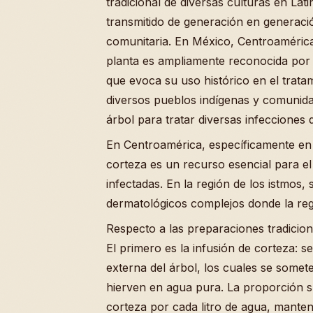
tradicional de diversas culturas en La
transmitido de generación en generaci
comunitaria. En México, Centroamérica 
planta es ampliamente reconocida po
que evoca su uso histórico en el trat
diversos pueblos indígenas y comunidad
árbol para tratar diversas infecciones d
En Centroamérica, específicamente e
corteza es un recurso esencial para el
infectadas. En la región de los istmo
dermatológicos complejos donde la rege
Respecto a las preparaciones tradicion
El primero es la infusión de corteza: 
externa del árbol, los cuales se somet
hierven en agua pura. La proporción 
corteza por cada litro de agua, manten