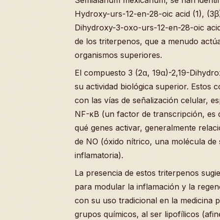
Hydroxy-urs-12-en-28-oic acid (1), (3β)
Dihydroxy-3-oxo-urs-12-en-28-oic aci
de los triterpenos, que a menudo actú
organismos superiores.
El compuesto 3 (2α, 19α)-2,19-Dihydro
su actividad biológica superior. Estos 
con las vías de señalización celular, 
NF-κB (un factor de transcripción, es d
qué genes activar, generalmente relaci
de NO (óxido nítrico, una molécula de 
inflamatoria).
La presencia de estos triterpenos sug
para modular la inflamación y la regen
con su uso tradicional en la medicina p
grupos químicos, al ser lipofílicos (afi