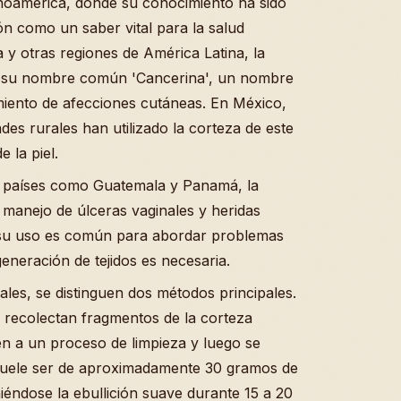
tinoamérica, donde su conocimiento ha sido
ón como un saber vital para la salud
y otras regiones de América Latina, la
r su nombre común 'Cancerina', un nombre
amiento de afecciones cutáneas. En México,
es rurales han utilizado la corteza de este
e la piel.
n países como Guatemala y Panamá, la
 manejo de úlceras vaginales y heridas
s, su uso es común para abordar problemas
neración de tejidos es necesaria.
ales, se distinguen dos métodos principales.
se recolectan fragmentos de la corteza
en a un proceso de limpieza y luego se
suele ser de aproximadamente 30 gramos de
iéndose la ebullición suave durante 15 a 20