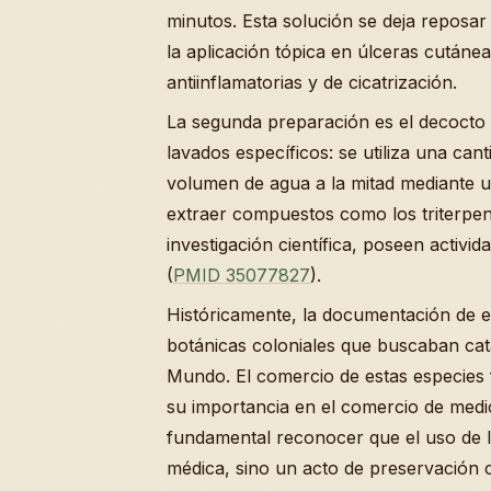
minutos. Esta solución se deja reposar 
la aplicación tópica en úlceras cután
antiinflamatorias y de cicatrización.
La segunda preparación es el decocto 
lavados específicos: se utiliza una can
volumen de agua a la mitad mediante u
extraer compuestos como los triterpeno
investigación científica, poseen activid
(
PMID 35077827
).
Históricamente, la documentación de 
botánicas coloniales que buscaban cata
Mundo. El comercio de estas especies f
su importancia en el comercio de medic
fundamental reconocer que el uso de l
médica, sino un acto de preservación c