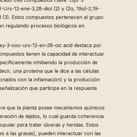
-Urs-12-ene-3,28-diol (2) y (2α, 19α)-2,19-
d (3). Estos compuestos pertenecen al grupo
an regulando procesos biológicos en
xy-3-oxo-urs-12-en-28-oic acid destaca por
compuestos tienen la capacidad de interactuar
específicamente inhibiendo la producción de
ecir, una proteína que le dice a las células
onados con la inflamación) y la producción
señalización que participa en la respuesta
iere que la planta posee mecanismos químicos
eración de tejidos, lo cual guarda coherencia
opular para tratar úlceras y heridas. Estos
nes a las grasas), pueden interactuar con las