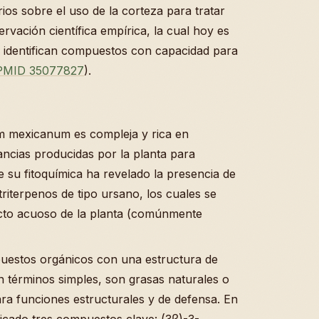
ios sobre el uso de la corteza para tratar
rvación científica empírica, la cual hoy es
e identifican compuestos con capacidad para
PMID 35077827
).
m mexicanum es compleja y rica en
ancias producidas por la planta para
e su fitoquímica ha revelado la presencia de
iterpenos de tipo ursano, los cuales se
acto acuoso de la planta (comúnmente
puestos orgánicos con una estructura de
 términos simples, son grasas naturales o
para funciones estructurales y de defensa. En
icado tres compuestos clave: (3β)-3-