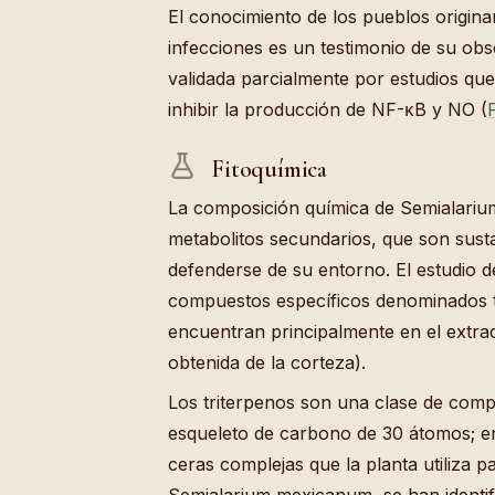
El conocimiento de los pueblos originar
infecciones es un testimonio de su obse
validada parcialmente por estudios qu
inhibir la producción de NF-κB y NO (
Fitoquímica
La composición química de Semialariu
metabolitos secundarios, que son sust
defenderse de su entorno. El estudio d
compuestos específicos denominados tr
encuentran principalmente en el extr
obtenida de la corteza).
Los triterpenos son una clase de com
esqueleto de carbono de 30 átomos; en
ceras complejas que la planta utiliza 
Semialarium mexicanum, se han identif