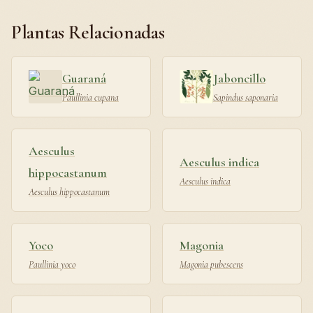
Plantas Relacionadas
Guaraná
Jaboncillo
Paullinia cupana
Sapindus saponaria
Aesculus
Aesculus indica
hippocastanum
Aesculus indica
Aesculus hippocastanum
Yoco
Magonia
Paullinia yoco
Magonia pubescens