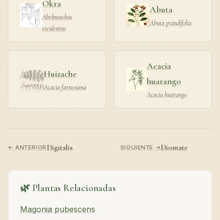
Okra
Abuta
Abelmoschus
Abuta grandifolia
esculentus
Acacia
Huizache
huarango
Acacia farnesiana
Acacia huarango
Digitalis
Diomate
← ANTERIOR
SIGUIENTE →
🌿 Plantas Relacionadas
Magonia pubescens