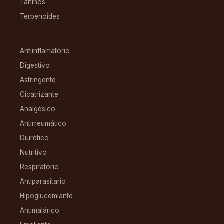
Taninos
Terpenoides
CONDICIONES
Antiinflamatorio
Digestivo
Astringente
Cicatrizante
Analgésico
Antirreumático
Diurético
Nutritivo
Respiratorio
Antiparasitario
Hipoglucemiante
Antimalárico