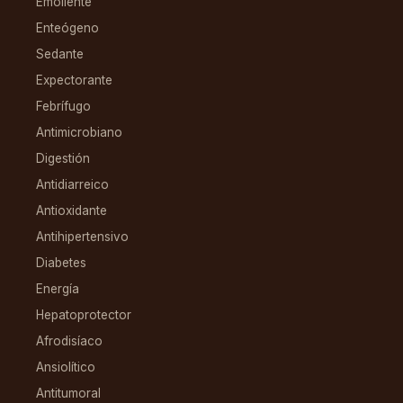
Emoliente
Enteógeno
Sedante
Expectorante
Febrífugo
Antimicrobiano
Digestión
Antidiarreico
Antioxidante
Antihipertensivo
Diabetes
Energía
Hepatoprotector
Afrodisíaco
Ansiolítico
Antitumoral