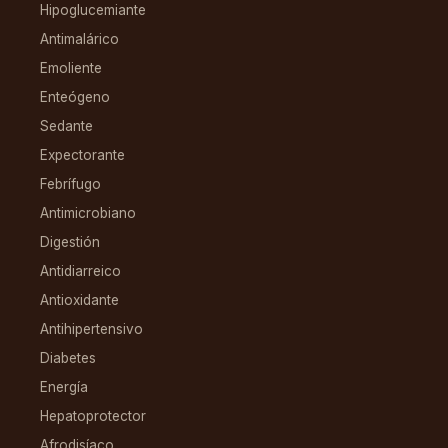
Hipoglucemiante
Antimalárico
Emoliente
Enteógeno
Sedante
Expectorante
Febrífugo
Antimicrobiano
Digestión
Antidiarreico
Antioxidante
Antihipertensivo
Diabetes
Energía
Hepatoprotector
Afrodisíaco