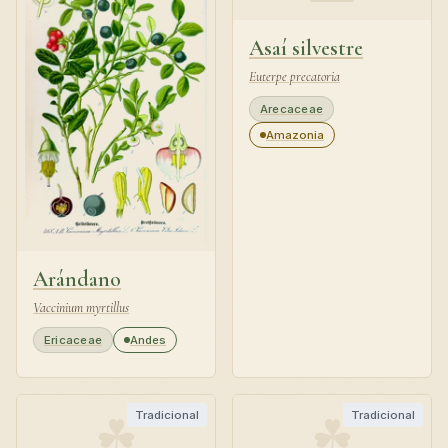
Asaí silvestre
Euterpe precatoria
Arecaceae
Amazonia
Arándano
Vaccinium myrtillus
Ericaceae
Andes
☘
☘
Tradicional
Tradicional