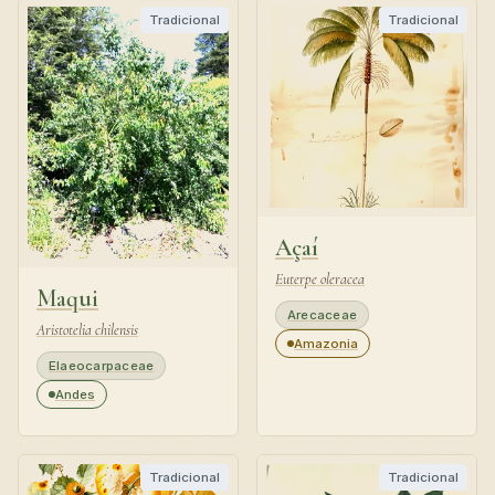
Tradicional
Tradicional
Açaí
Euterpe oleracea
Maqui
Arecaceae
Aristotelia chilensis
Amazonia
Elaeocarpaceae
Andes
Tradicional
Tradicional