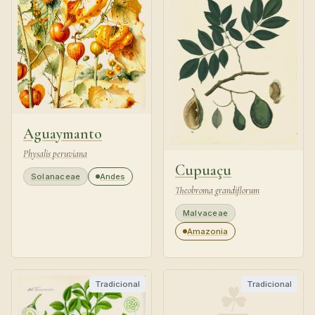
Aguaymanto
Physalis peruviana
Cupuaçu
Solanaceae
Andes
Theobroma grandiflorum
Malvaceae
Amazonia
☘
Tradicional
Tradicional