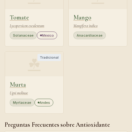
Tomate
Mango
Lycopersicon esculentum
Mangifera indica
Solanaceae
México
Anacardiaceae
☘
Tradicional
Murta
Ugni molinae
Myrtaceae
Andes
Preguntas Frecuentes sobre Antioxidante