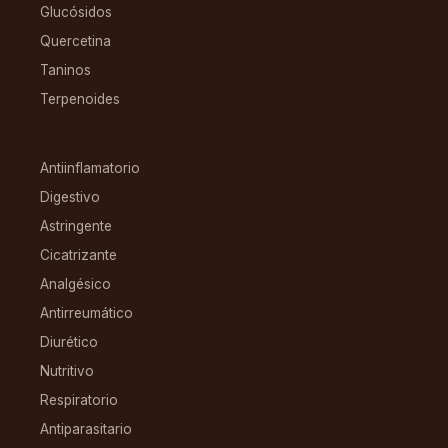
Glucósidos
Quercetina
Taninos
Terpenoides
CONDICIONES
Antiinflamatorio
Digestivo
Astringente
Cicatrizante
Analgésico
Antirreumático
Diurético
Nutritivo
Respiratorio
Antiparasitario