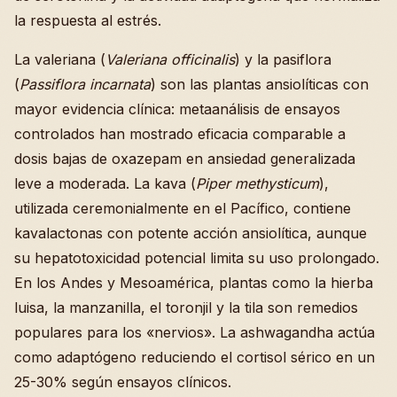
la respuesta al estrés.
La valeriana (
Valeriana officinalis
) y la pasiflora
(
Passiflora incarnata
) son las plantas ansiolíticas con
mayor evidencia clínica: metaanálisis de ensayos
controlados han mostrado eficacia comparable a
dosis bajas de oxazepam en ansiedad generalizada
leve a moderada. La kava (
Piper methysticum
),
utilizada ceremonialmente en el Pacífico, contiene
kavalactonas con potente acción ansiolítica, aunque
su hepatotoxicidad potencial limita su uso prolongado.
En los Andes y Mesoamérica, plantas como la hierba
luisa, la manzanilla, el toronjil y la tila son remedios
populares para los «nervios». La ashwagandha actúa
como adaptógeno reduciendo el cortisol sérico en un
25-30% según ensayos clínicos.