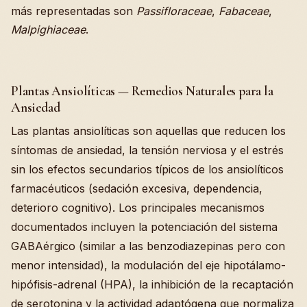
más representadas son
Passifloraceae
,
Fabaceae
,
Malpighiaceae
.
Plantas Ansiolíticas — Remedios Naturales para la
Ansiedad
Las plantas ansiolíticas son aquellas que reducen los
síntomas de ansiedad, la tensión nerviosa y el estrés
sin los efectos secundarios típicos de los ansiolíticos
farmacéuticos (sedación excesiva, dependencia,
deterioro cognitivo). Los principales mecanismos
documentados incluyen la potenciación del sistema
GABAérgico (similar a las benzodiazepinas pero con
menor intensidad), la modulación del eje hipotálamo-
hipófisis-adrenal (HPA), la inhibición de la recaptación
de serotonina y la actividad adaptógena que normaliza