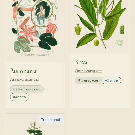
Kava
Pasionaria
Piper methysticum
Passiflora incarnata
Piperaceae
Caribe
Passifloraceae
Andes
Tradicional