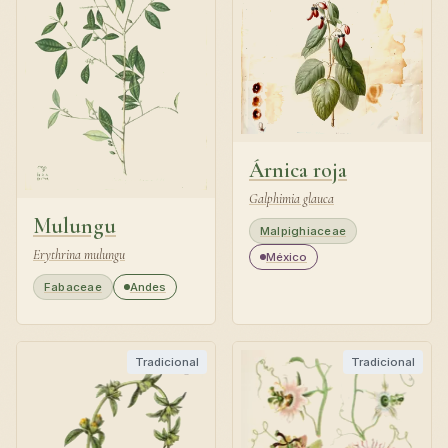
Árnica roja
Galphimia glauca
Mulungu
Malpighiaceae
Erythrina mulungu
México
Fabaceae
Andes
Tradicional
Tradicional