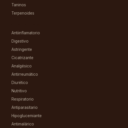
Taninos
Terpenoides
CONDICIONES
Antiinflamatorio
Digestivo
Astringente
Cicatrizante
Analgésico
Antirreumático
Diurético
Nutritivo
Respiratorio
Antiparasitario
Hipoglucemiante
Antimalárico