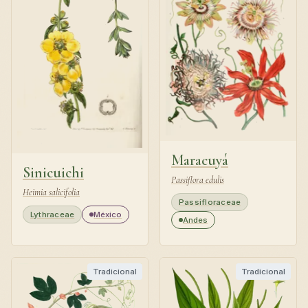
Maracuyá
Sinicuichi
Passiflora edulis
Heimia salicifolia
Passifloraceae
Lythraceae
México
Andes
Tradicional
Tradicional