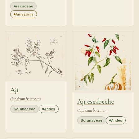
Arecaceae
Amazonia
Ají
Capsicum frutescens
Ají escabeche
Solanaceae
Andes
Capsicum baccatum
Solanaceae
Andes