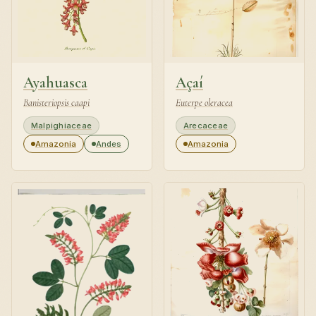
Ayahuasca
Açaí
Banisteriopsis caapi
Euterpe oleracea
Malpighiaceae
Arecaceae
Amazonia
Andes
Amazonia