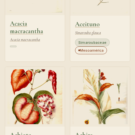
Acacia
Aceituno
macracantha
Simarouba glauca
Acacia macracantha
Simaroubaceae
Mesoamérica
Achiote
Achira