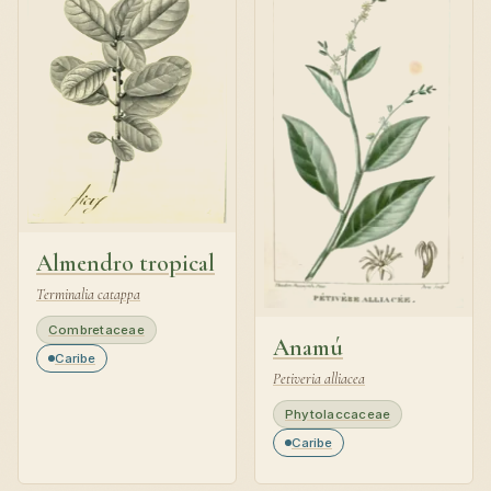
Almendro tropical
Terminalia catappa
Combretaceae
Anamú
Caribe
Petiveria alliacea
Phytolaccaceae
Caribe