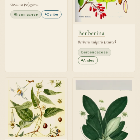
Gouania polygama
Rhamnaceae
Caribe
Berberina
Berberis vulgaris (source)
Berberidaceae
Andes