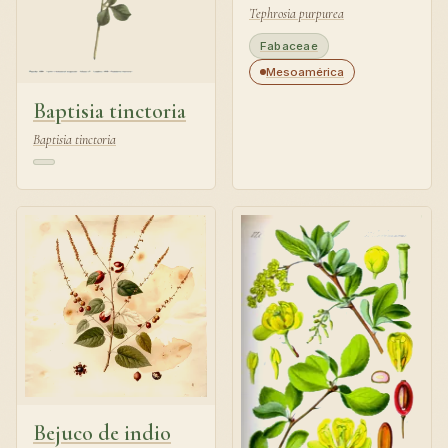
Tephrosia purpurea
Fabaceae
Mesoamérica
Baptisia tinctoria
Baptisia tinctoria
Bejuco de indio