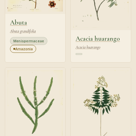
Abuta
Abuta grandifolia
Acacia huarango
Menispermaceae
Acacia huarango
Amazonia