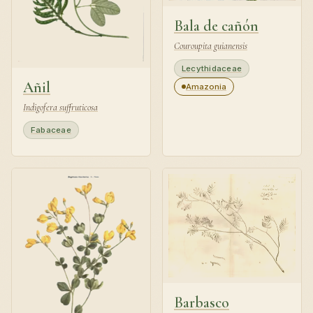
Bala de cañón
Couroupita guianensis
Lecythidaceae
Añil
Amazonia
Indigofera suffruticosa
Fabaceae
Barbasco