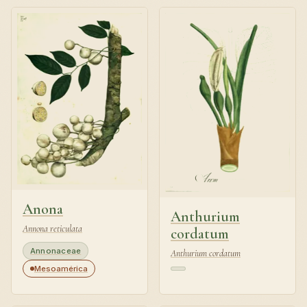
Anona
Anthurium
Annona reticulata
cordatum
Annonaceae
Anthurium cordatum
Mesoamérica