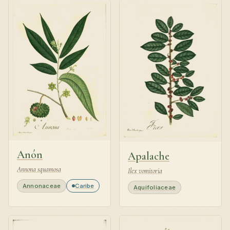
Anón
Apalache
Annona squamosa
Ilex vomitoria
Annonaceae
Caribe
Aquifoliaceae