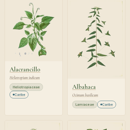
Alacrancillo
Heliotropium indicum
Albahaca
Heliotropiaceae
Caribe
Ocimum basilicum
Lamiaceae
Caribe