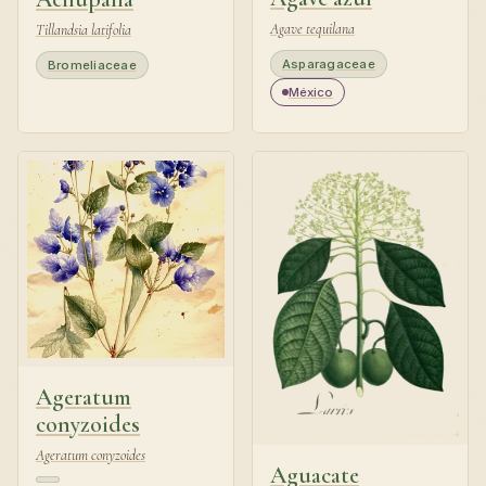
Agave tequilana
Tillandsia latifolia
Asparagaceae
Bromeliaceae
México
Ageratum
conyzoides
Ageratum conyzoides
Aguacate