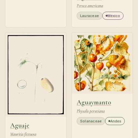
Persea americana
Lauraceae
México
Aguaymanto
Physalis peruviana
Solanaceae
Andes
Aguaje
Mauritia flexuosa