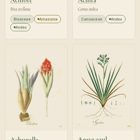
Bixa orellana
Canna indica
Bixaceae
Amazonia
Cannaceae
Andes
Andes
Agave azul
Achupalla