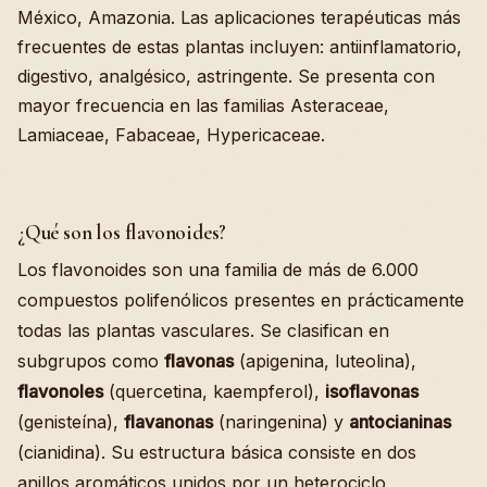
México, Amazonia. Las aplicaciones terapéuticas más
frecuentes de estas plantas incluyen: antiinflamatorio,
digestivo, analgésico, astringente. Se presenta con
mayor frecuencia en las familias Asteraceae,
Lamiaceae, Fabaceae, Hypericaceae.
¿Qué son los flavonoides?
Los flavonoides son una familia de más de 6.000
compuestos polifenólicos presentes en prácticamente
todas las plantas vasculares. Se clasifican en
subgrupos como
flavonas
(apigenina, luteolina),
flavonoles
(quercetina, kaempferol),
isoflavonas
(genisteína),
flavanonas
(naringenina) y
antocianinas
(cianidina). Su estructura básica consiste en dos
anillos aromáticos unidos por un heterociclo