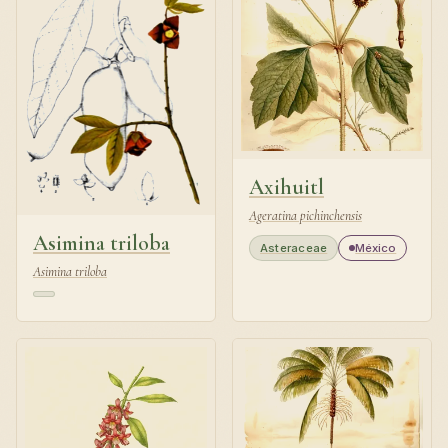
Axihuitl
Ageratina pichinchensis
Asimina triloba
Asteraceae
México
Asimina triloba