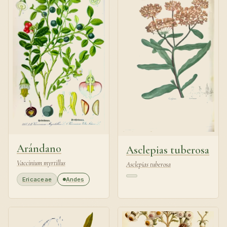
Arándano
Asclepias tuberosa
Vaccinium myrtillus
Asclepias tuberosa
Ericaceae
Andes