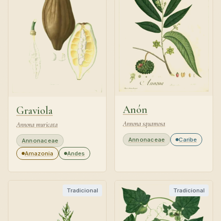
Anón
Graviola
Annona squamosa
Annona muricata
Annonaceae
Caribe
Annonaceae
Amazonia
Andes
Tradicional
Tradicional