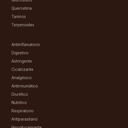
Glucósidos
Quercetina
Taninos
Terpenoides
CONDICIONES
Antiinflamatorio
Digestivo
Astringente
Cicatrizante
Analgésico
Antirreumático
Diurético
Nutritivo
Respiratorio
Antiparasitario
Hipoglucemiante