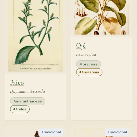
Ojé
Ficus insipida
Moraceae
Amazonia
Paico
Dysphania ambrosioides
Amaranthaceae
Andes
Tradicional
Tradicional