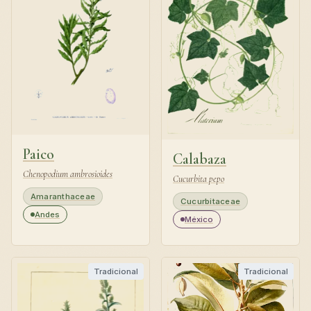
Paico
Calabaza
Chenopodium ambrosioides
Cucurbita pepo
Amaranthaceae
Cucurbitaceae
Andes
México
Tradicional
Tradicional