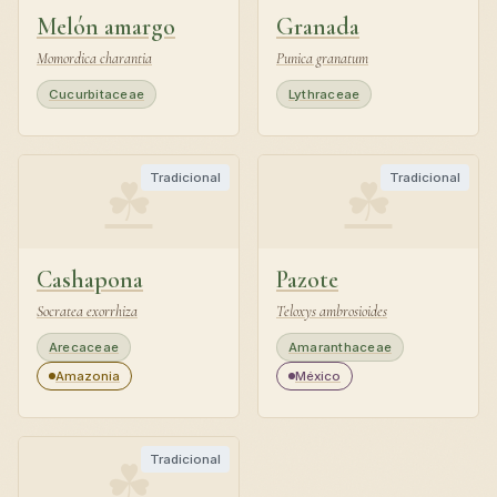
Melón amargo
Granada
Momordica charantia
Punica granatum
Cucurbitaceae
Lythraceae
☘
☘
Tradicional
Tradicional
Cashapona
Pazote
Socratea exorrhiza
Teloxys ambrosioides
Arecaceae
Amaranthaceae
Amazonia
México
☘
Tradicional