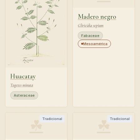
Madero negro
Gliricidia sepium
Fabaceae
Mesoamérica
Huacatay
Tagetes minuta
Asteraceae
☘
☘
Tradicional
Tradicional