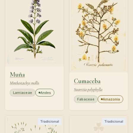
Muña
Cumaceba
Minthostachys mollis
Swartzia polyphylla
Lamiaceae
Andes
Fabaceae
Amazonia
☘
Tradicional
Tradicional