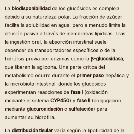
La
biodisponibilidad
de los glucósidos es compleja
debido a su naturaleza polar. La fracción de azúcar
facilita la solubilidad en agua, pero a menudo limita la
difusión pasiva a través de membranas lipídicas. Tras
la ingestión oral, la absorción intestinal suele
depender de transportadores específicos o de la
hidrólisis previa por enzimas como la
β-glucosidasa
,
que liberan la aglicona. Una parte crítica del
metabolismo ocurre durante el
primer paso
hepático y
la microbiota intestinal, donde los glucósidos
experimentan reacciones de
fase I
(oxidación
mediante el sistema
CYP450
) y
fase II
(conjugación
mediante
glucuronidación
o
sulfatación
) para
aumentar su hidrofilia.
La
distribución tisular
varía según la lipofilicidad de la