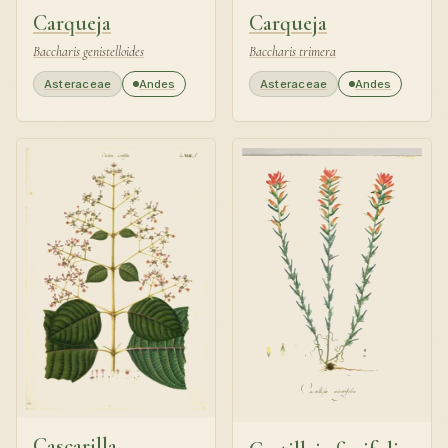
Carqueja
Carqueja
Baccharis genistelloides
Baccharis trimera
Asteraceae
Andes
Asteraceae
Andes
Cascarilla