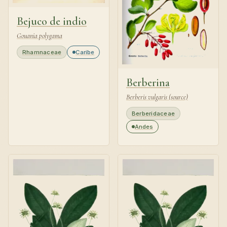
Bejuco de indio
Gouania polygama
Rhamnaceae
Caribe
Berberina
Berberis vulgaris (source)
Berberidaceae
Andes