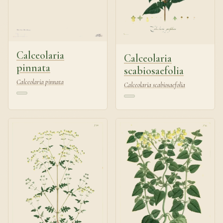
Calceolaria
Calceolaria
pinnata
scabiosaefolia
Calceolaria pinnata
Calceolaria scabiosaefolia