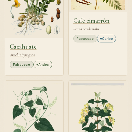
Café cimarrón
Senna occidentalis
Fabaceae
Caribe
Cacahuate
Arachis hypogaea
Fabaceae
Andes