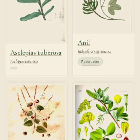
Añil
Asclepias tuberosa
Indigofera suffruticosa
Asclepias tuberosa
Fabaceae