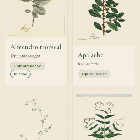
Almendro tropical
Apalache
Terminalia catappa
Ilex vomitoria
Combretaceae
Caribe
Aquifoliaceae