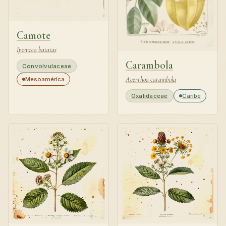
Camote
Ipomoea batatas
Carambola
Convolvulaceae
Averrhoa carambola
Mesoamérica
Oxalidaceae
Caribe