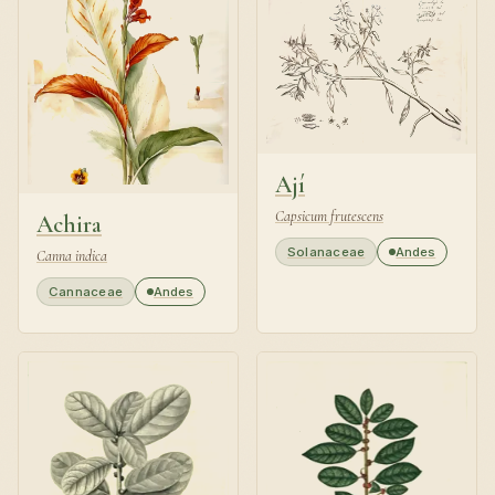
Ají
Capsicum frutescens
Achira
Solanaceae
Andes
Canna indica
Cannaceae
Andes