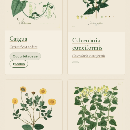
Caigua
Calceolaria
cuneiformis
Cyclanthera pedata
Calceolaria cuneiformis
Cucurbitaceae
Andes