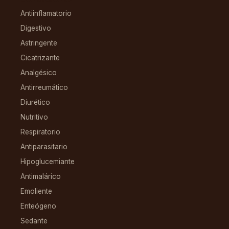
Antiinflamatorio
Digestivo
Astringente
Cicatrizante
Analgésico
Antirreumático
Diurético
Nutritivo
Respiratorio
Antiparasitario
Hipoglucemiante
Antimalárico
Emoliente
Enteógeno
Sedante