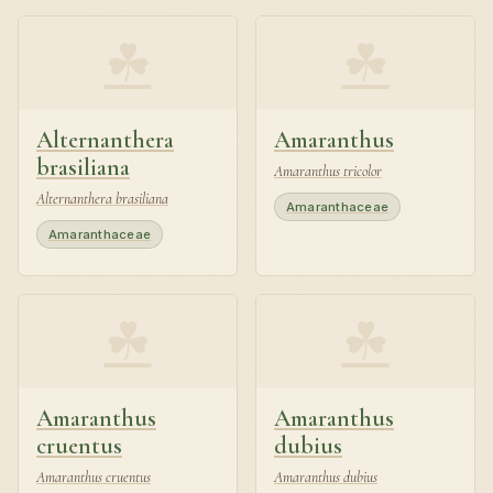
☘
☘
Alternanthera
Amaranthus
brasiliana
Amaranthus tricolor
Alternanthera brasiliana
Amaranthaceae
Amaranthaceae
☘
☘
Amaranthus
Amaranthus
cruentus
dubius
Amaranthus cruentus
Amaranthus dubius