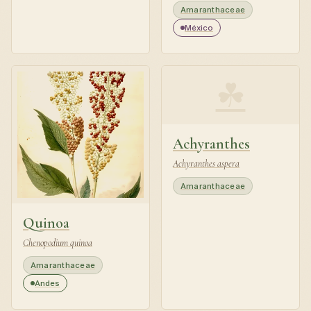
Amaranthaceae
México
☘
Achyranthes
Achyranthes aspera
Amaranthaceae
Quinoa
Chenopodium quinoa
Amaranthaceae
Andes