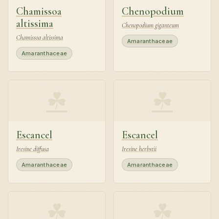
Chamissoa
Chenopodium
altissima
Chenopodium giganteum
Chamissoa altissima
Amaranthaceae
Amaranthaceae
☘
☘
Escancel
Escancel
Iresine diffusa
Iresine herbstii
Amaranthaceae
Amaranthaceae
☘
☘