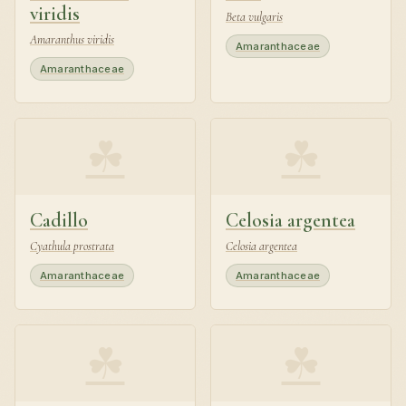
viridis
Beta vulgaris
Amaranthus viridis
Amaranthaceae
Amaranthaceae
☘
☘
Cadillo
Celosia argentea
Cyathula prostrata
Celosia argentea
Amaranthaceae
Amaranthaceae
☘
☘