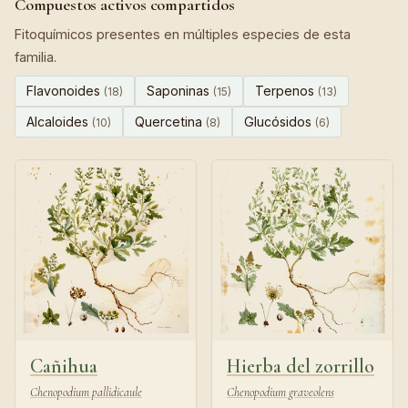
Compuestos activos compartidos
Fitoquímicos presentes en múltiples especies de esta
familia.
Flavonoides
Saponinas
Terpenos
(18)
(15)
(13)
Alcaloides
Quercetina
Glucósidos
(10)
(8)
(6)
Cañihua
Hierba del zorrillo
Chenopodium pallidicaule
Chenopodium graveolens