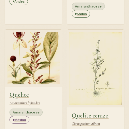
Andes
Amaranthaceae
Andes
Quelite
Amaranthus hybridus
Amaranthaceae
Quelite cenizo
México
Chenopodium album