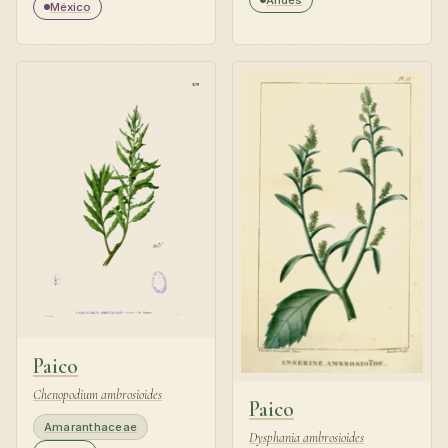
Andes
México
Paico
Chenopodium ambrosioides
Paico
Amaranthaceae
Dysphania ambrosioides