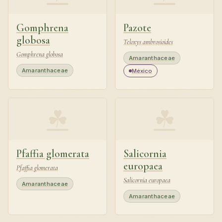
Gomphrena
Pazote
globosa
Teloxys ambrosioides
Gomphrena globosa
Amaranthaceae
Amaranthaceae
México
☘
☘
Pfaffia glomerata
Salicornia
europaea
Pfaffia glomerata
Salicornia europaea
Amaranthaceae
Amaranthaceae