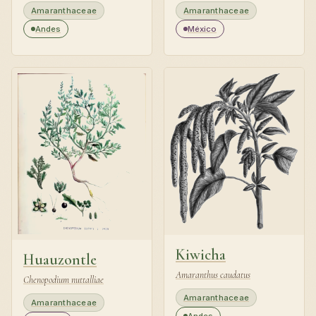
Amaranthaceae
Amaranthaceae
Andes
México
Kiwicha
Huauzontle
Amaranthus caudatus
Chenopodium nuttalliae
Amaranthaceae
Amaranthaceae