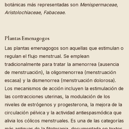
botánicas más representadas son
Menispermaceae
,
Aristolochiaceae
,
Fabaceae
.
Plantas Emenagogos
Las plantas emenagogos son aquellas que estimulan o
regulan el flujo menstrual. Se emplean
tradicionalmente para tratar la amenorrea (ausencia
de menstruación), la oligomenorrea (menstruación
escasa) y la dismenorrea (menstruación dolorosa).
Los mecanismos de acción incluyen la estimulación de
las contracciones uterinas, la modulación de los
niveles de estrógenos y progesterona, la mejora de la
circulación pélvica y la actividad antiespasmódica que
alivia los cólicos menstruales. Es una de las categorías
más antiguas de la fitoterapia, documentada en textos