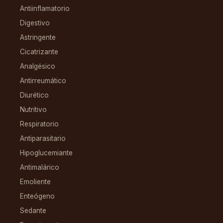
Antiinflamatorio
Digestivo
Astringente
Cicatrizante
Analgésico
Antirreumático
Diurético
Nutritivo
Respiratorio
Antiparasitario
Hipoglucemiante
Antimalárico
Emoliente
Enteógeno
Sedante