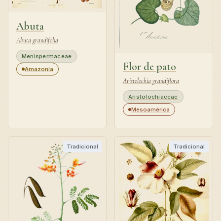
Abuta
Abuta grandifolia
Menispermaceae
Flor de pato
Amazonia
Aristolochia grandiflora
Aristolochiaceae
Mesoamérica
Tradicional
Tradicional