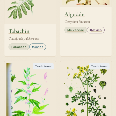
Algodón
Gossypium hirsutum
Tabachín
Malvaceae
México
Caesalpinia pulcherrima
Fabaceae
Caribe
Tradicional
Tradicional