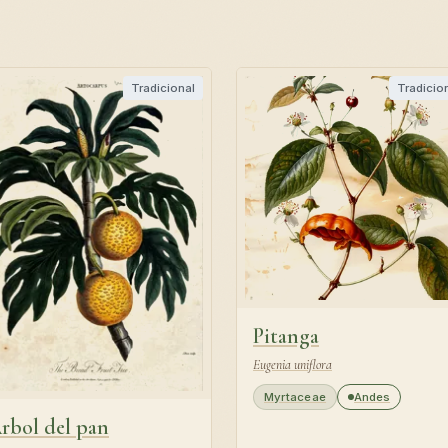
Tradicional
Tradicio
Pitanga
Eugenia uniflora
Myrtaceae
Andes
rbol del pan