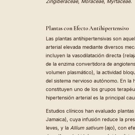
Zingiberaceae
,
Moraceae
,
Myrtaceae
.
Plantas con Efecto Antihipertensivo
Las plantas antihipertensivas son aque
arterial elevada mediante diversos me
incluyen la vasodilatación directa (rela
de la enzima convertidora de angiotens
volumen plasmático), la actividad bloq
del sistema nervioso autónomo. En la h
constituyen uno de los grupos terapéu
hipertensión arterial es la principal ca
Estudios clínicos han evaluado planta
Jamaica), cuya infusión reduce la pre
leves, y la
Allium sativum
(ajo), con ef