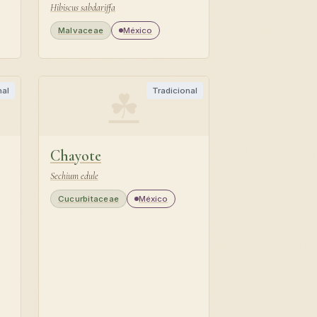
Hibiscus sabdariffa
Malvaceae
México
☘
nal
Tradicional
Chayote
Sechium edule
Cucurbitaceae
México