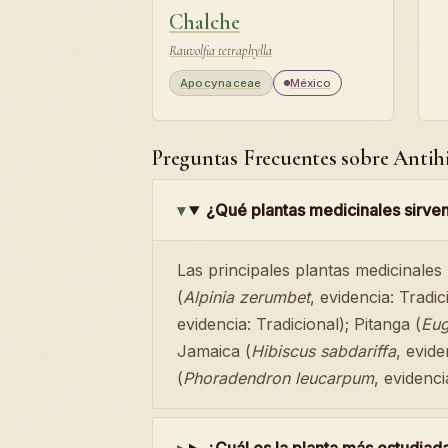
Chalche
Rauvolfia tetraphylla
Apocynaceae
México
Preguntas Frecuentes sobre Antih
¿Qué plantas medicinales sirven
Las principales plantas medicinales
(
Alpinia zerumbet
, evidencia: Tradic
evidencia: Tradicional); Pitanga (
Eug
Jamaica (
Hibiscus sabdariffa
, evid
(
Phoradendron leucarpum
, evidenci