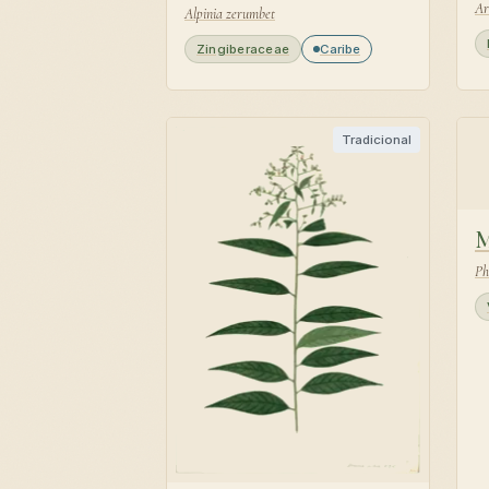
Ar
Alpinia zerumbet
Zingiberaceae
Caribe
Tradicional
M
Ph