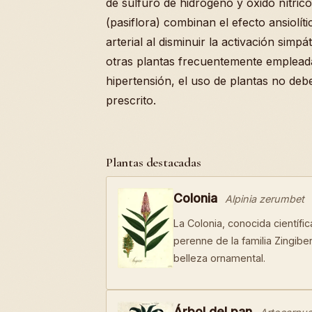
de sulfuro de hidrógeno y óxido nítric
(pasiflora) combinan el efecto ansiolít
arterial al disminuir la activación simpá
otras plantas frecuentemente emplead
hipertensión, el uso de plantas no debe
prescrito.
Plantas destacadas
Colonia
Alpinia zerumbet
La Colonia, conocida científ
perenne de la familia Zingib
belleza ornamental.
Árbol del pan