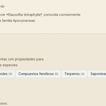
lla
cie *Rauvolfia tetraphylla*, conocida comúnmente
a familia Apocynaceae.
ntas con propiedades para
as especies.
enoles
Compuestos fenólicos
Terpenos
Saponina
(6)
(5)
(4)
sivo.