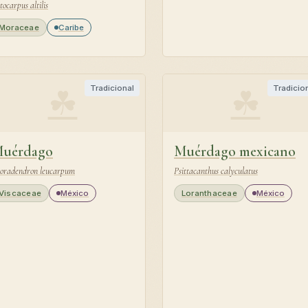
tocarpus altilis
Moraceae
Caribe
☘
☘
Tradicional
Tradicio
uérdago
Muérdago mexicano
oradendron leucarpum
Psittacanthus calyculatus
Viscaceae
México
Loranthaceae
México