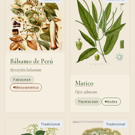
Bálsamo de Perú
Myroxylon balsamum
Fabaceae
Matico
Mesoamérica
Piper aduncum
Piperaceae
Andes
Tradicional
Tradicional