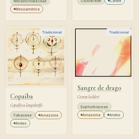
Clusiaceae
Caribe
Melastomataceae
Mesoamérica
Tradicional
Tradicional
Sangre de drago
Copaiba
Croton lechleri
Copaifera langsdorffii
Euphorbiaceae
Amazonia
Andes
Fabaceae
Amazonia
Andes