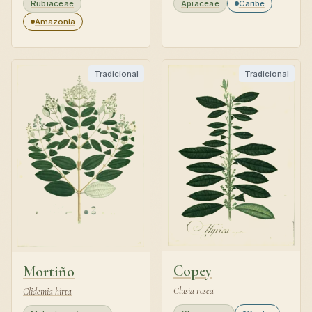
Rubiaceae
Apiaceae
Caribe
Amazonia
Tradicional
Tradicional
Copey
Mortiño
Clusia rosea
Clidemia hirta