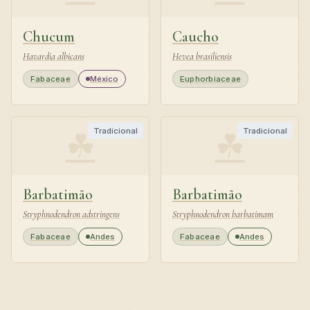
Chucum
Caucho
Havardia albicans
Hevea brasiliensis
Fabaceae
México
Euphorbiaceae
☘
☘
Tradicional
Tradicional
Barbatimão
Barbatimão
Stryphnodendron adstringens
Stryphnodendron barbatimam
Fabaceae
Andes
Fabaceae
Andes