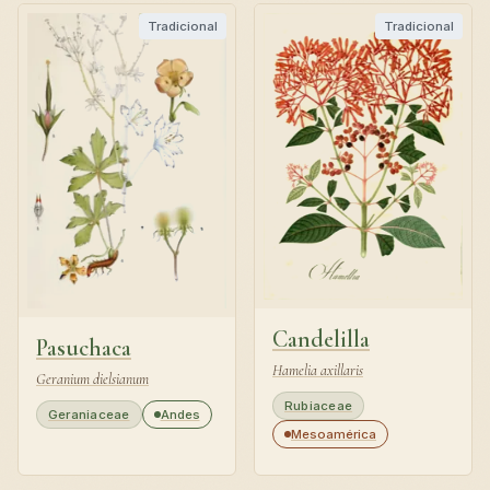
Tradicional
Tradicional
Candelilla
Pasuchaca
Hamelia axillaris
Geranium dielsianum
Rubiaceae
Geraniaceae
Andes
Mesoamérica