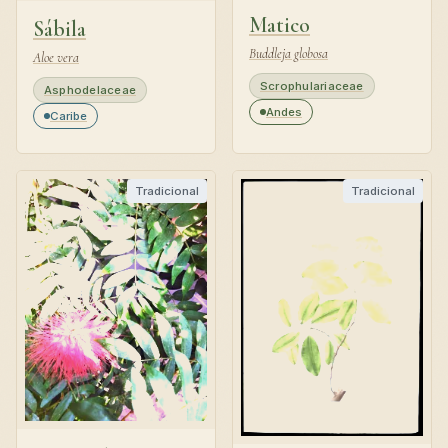
Matico
Sábila
Buddleja globosa
Aloe vera
Scrophulariaceae
Asphodelaceae
Andes
Caribe
Tradicional
Tradicional