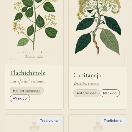
Tlachichinole
Capitaneja
Tournefortia hirsutissima
Verbesina crocata
Heliotropiaceae
Asteraceae
México
México
☘
☘
Tradicional
Tradicional