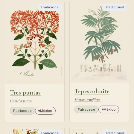
Tradicional
Tradicional
Tepescohuite
Tres puntas
Mimosa tenuiflora
Hamelia patens
Fabaceae
México
Rubiaceae
México
Tradicional
Tradicional