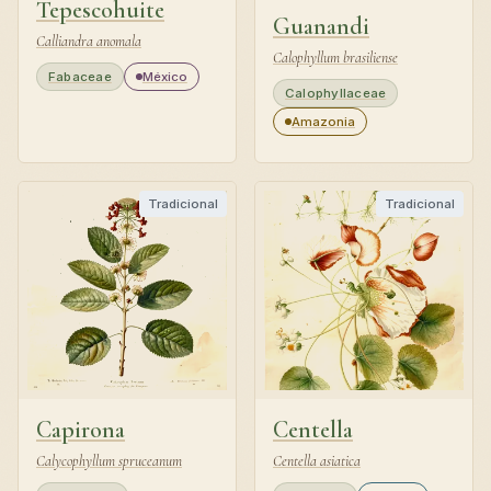
Tepescohuite
Guanandi
Calliandra anomala
Calophyllum brasiliense
Fabaceae
México
Calophyllaceae
Amazonia
Tradicional
Tradicional
Capirona
Centella
Calycophyllum spruceanum
Centella asiatica