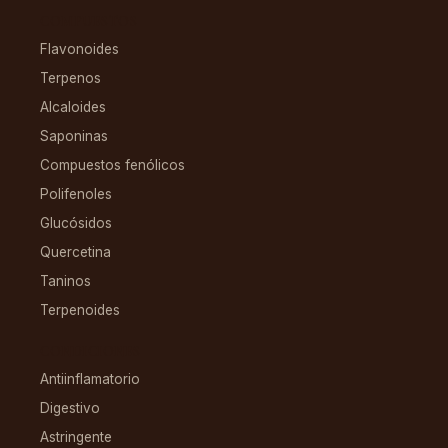
COMPUESTOS
Flavonoides
Terpenos
Alcaloides
Saponinas
Compuestos fenólicos
Polifenoles
Glucósidos
Quercetina
Taninos
Terpenoides
CONDICIONES
Antiinflamatorio
Digestivo
Astringente