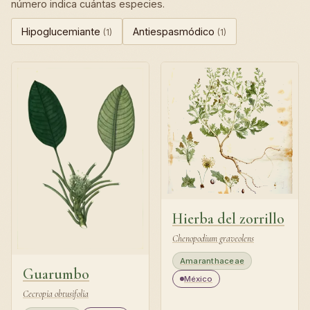
número indica cuántas especies.
Hipoglucemiante
Antiespasmódico
(1)
(1)
Hierba del zorrillo
Chenopodium graveolens
Amaranthaceae
Guarumbo
México
Cecropia obtusifolia