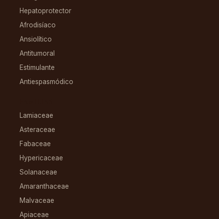
Hepatoprotector
Afrodisíaco
Ansiolítico
Antitumoral
Estimulante
Antiespasmódico
FAMILIAS
Lamiaceae
Asteraceae
Fabaceae
Hypericaceae
Solanaceae
Amaranthaceae
Malvaceae
Apiaceae