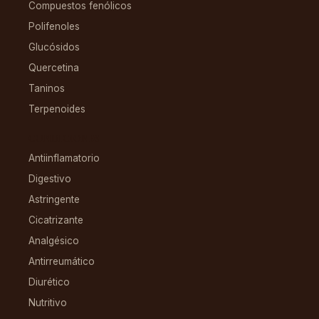
Compuestos fenólicos
Polifenoles
Glucósidos
Quercetina
Taninos
Terpenoides
CONDICIONES
Antiinflamatorio
Digestivo
Astringente
Cicatrizante
Analgésico
Antirreumático
Diurético
Nutritivo