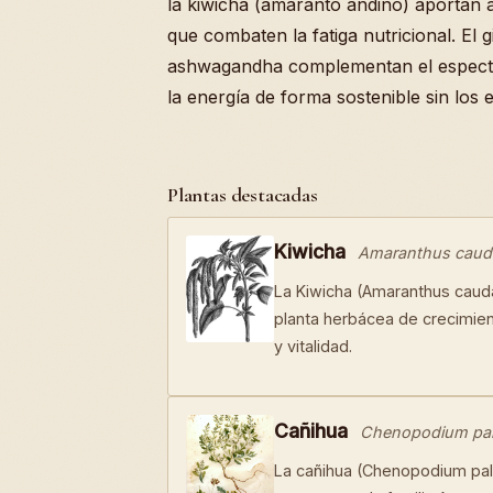
la kiwicha (amaranto andino) aportan a
que combaten la fatiga nutricional. El 
ashwagandha complementan el espectr
la energía de forma sostenible sin los 
Plantas destacadas
Kiwicha
Amaranthus caud
La Kiwicha (Amaranthus cauda
planta herbácea de crecimien
y vitalidad.
Cañihua
Chenopodium pall
La cañihua (Chenopodium pall