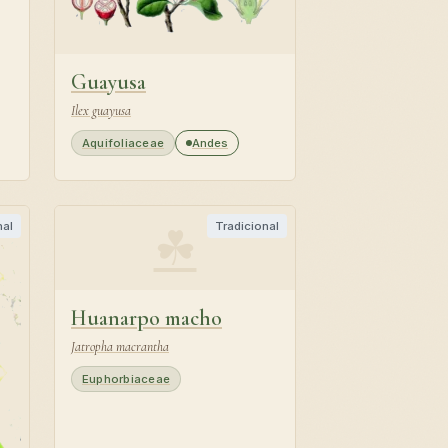
Guayusa
Ilex guayusa
Aquifoliaceae
Andes
☘
nal
Tradicional
Huanarpo macho
Jatropha macrantha
Euphorbiaceae