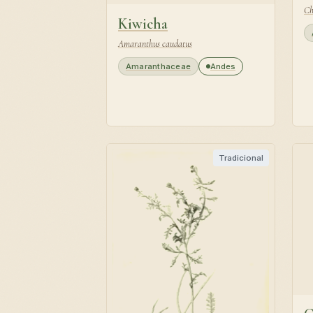
Ch
Kiwicha
Amaranthus caudatus
Amaranthaceae
Andes
Tradicional