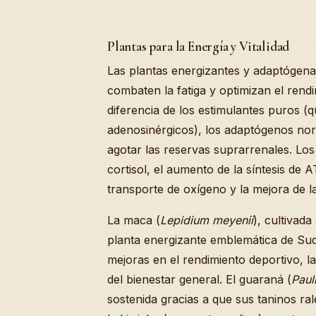
Plantas para la Energía y Vitalidad
Las plantas energizantes y adaptógenas
combaten la fatiga y optimizan el rend
diferencia de los estimulantes puros 
adenosinérgicos), los adaptógenos norma
agotar las reservas suprarrenales. Lo
cortisol, el aumento de la síntesis de A
transporte de oxígeno y la mejora de la
La maca (
Lepidium meyenii
), cultivad
planta energizante emblemática de Su
mejoras en el rendimiento deportivo, la
del bienestar general. El guaraná (
Paul
sostenida gracias a que sus taninos ral