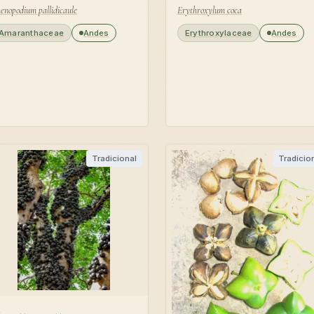
enopodium pallidicaule
Erythroxylum coca
Amaranthaceae
Andes
Erythroxylaceae
Andes
Tradicional
Tradicio