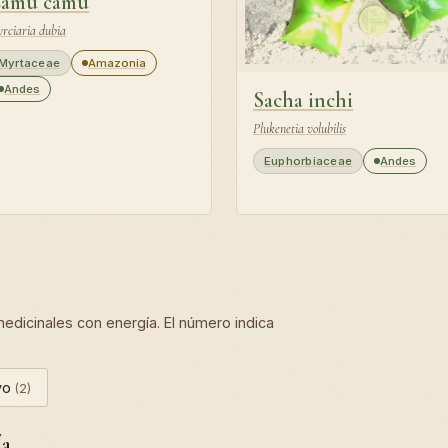
amu camu
rciaria dubia
Myrtaceae
Amazonia
Andes
Sacha inchi
Plukenetia volubilis
Euphorbiaceae
Andes
dicinales con energía. El número indica
ivo
(2)
ía