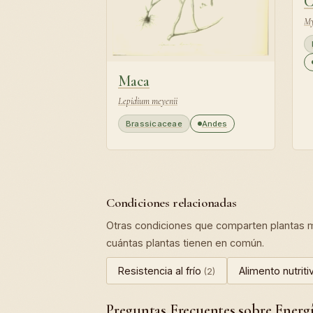
C
My
Maca
Lepidium meyenii
Brassicaceae
Andes
Condiciones relacionadas
Otras condiciones que comparten plantas me
cuántas plantas tienen en común.
Resistencia al frío
Alimento nutrit
(2)
Preguntas Frecuentes sobre Energ