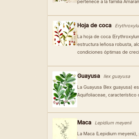
pertenece a la familia Amara
Hoja de coca
Erythroxyl
La hoja de coca (Erythroxylu
estructura leñosa robusta, a
condiciones óptimas de crec
Guayusa
Ilex guayusa
La Guayusa (Ilex guayusa) es 
Aquifoliaceae, característico
Maca
Lepidium meyenii
La Maca (Lepidium meyenii), p