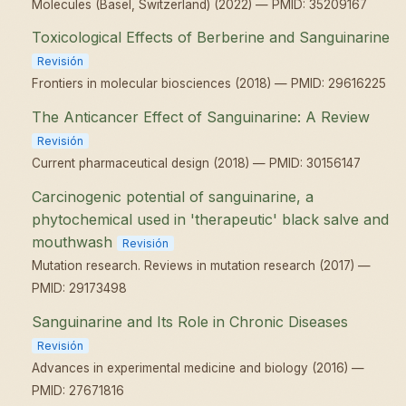
Molecules (Basel, Switzerland) (2022) — PMID: 35209167
Toxicological Effects of Berberine and Sanguinarine
Revisión
Frontiers in molecular biosciences (2018) — PMID: 29616225
The Anticancer Effect of Sanguinarine: A Review
Revisión
Current pharmaceutical design (2018) — PMID: 30156147
Carcinogenic potential of sanguinarine, a
phytochemical used in 'therapeutic' black salve and
mouthwash
Revisión
Mutation research. Reviews in mutation research (2017) —
PMID: 29173498
Sanguinarine and Its Role in Chronic Diseases
Revisión
Advances in experimental medicine and biology (2016) —
PMID: 27671816