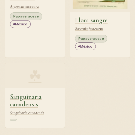
Argemone mexicana
Papaveraceae
Llora sangre
México
Bocconia frutescens
Papaveraceae
México
☘
Sanguinaria
canadensis
Sanguinaria canadensis