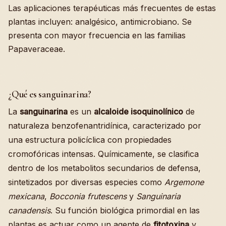
Las aplicaciones terapéuticas más frecuentes de estas
plantas incluyen: analgésico, antimicrobiano. Se
presenta con mayor frecuencia en las familias
Papaveraceae.
¿Qué es sanguinarina?
La
sanguinarina
es un
alcaloide isoquinolínico
de
naturaleza benzofenantridínica, caracterizado por
una estructura policíclica con propiedades
cromofóricas intensas. Químicamente, se clasifica
dentro de los metabolitos secundarios de defensa,
sintetizados por diversas especies como
Argemone
mexicana
,
Bocconia frutescens
y
Sanguinaria
canadensis
. Su función biológica primordial en las
plantas es actuar como un agente de
fitotoxina
y