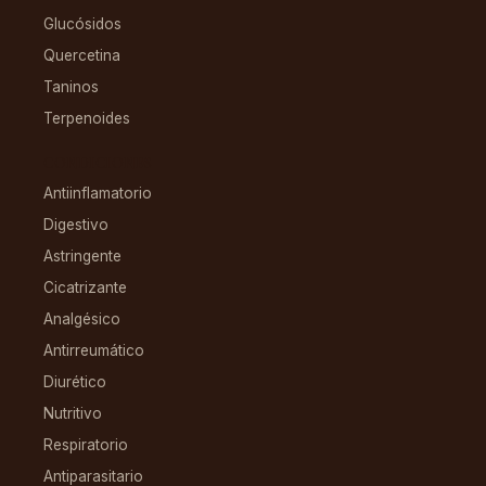
Glucósidos
Quercetina
Taninos
Terpenoides
CONDICIONES
Antiinflamatorio
Digestivo
Astringente
Cicatrizante
Analgésico
Antirreumático
Diurético
Nutritivo
Respiratorio
Antiparasitario