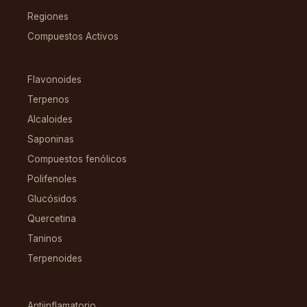
Regiones
Compuestos Activos
COMPUESTOS
Flavonoides
Terpenos
Alcaloides
Saponinas
Compuestos fenólicos
Polifenoles
Glucósidos
Quercetina
Taninos
Terpenoides
CONDICIONES
Antiinflamatorio