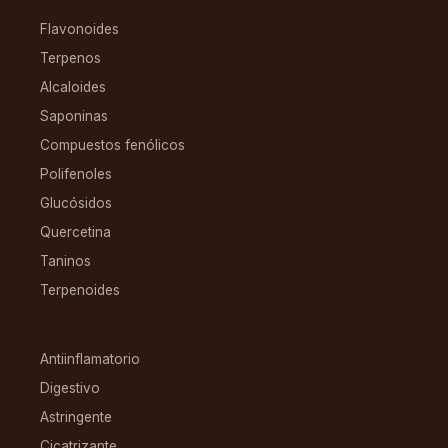
COMPUESTOS
Flavonoides
Terpenos
Alcaloides
Saponinas
Compuestos fenólicos
Polifenoles
Glucósidos
Quercetina
Taninos
Terpenoides
CONDICIONES
Antiinflamatorio
Digestivo
Astringente
Cicatrizante