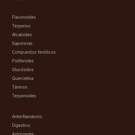
COMPUESTOS
Flavonoides
Terpenos
Alcaloides
Saponinas
Compuestos fenólicos
Polifenoles
Glucósidos
Quercetina
Taninos
Terpenoides
CONDICIONES
Antiinflamatorio
Digestivo
Astringente