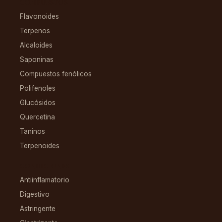
COMPUESTOS
Flavonoides
Terpenos
Alcaloides
Saponinas
Compuestos fenólicos
Polifenoles
Glucósidos
Quercetina
Taninos
Terpenoides
CONDICIONES
Antiinflamatorio
Digestivo
Astringente