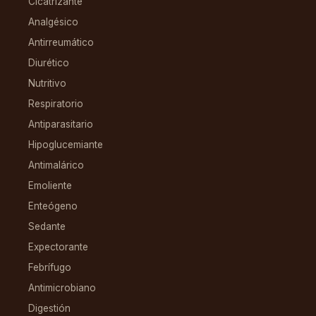
Cicatrizante
Analgésico
Antirreumático
Diurético
Nutritivo
Respiratorio
Antiparasitario
Hipoglucemiante
Antimalárico
Emoliente
Enteógeno
Sedante
Expectorante
Febrífugo
Antimicrobiano
Digestión