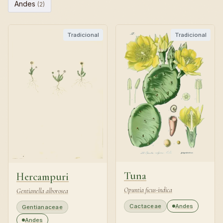
Andes
(2)
Tradicional
Tradicional
Tuna
Hercampuri
Opuntia ficus-indica
Gentianella alborosea
Cactaceae
Andes
Gentianaceae
Andes