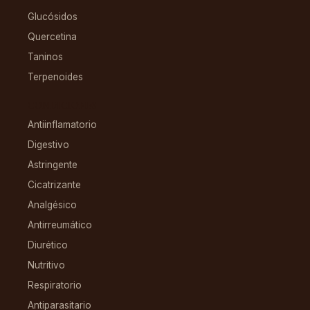
Glucósidos
Quercetina
Taninos
Terpenoides
CONDICIONES
Antiinflamatorio
Digestivo
Astringente
Cicatrizante
Analgésico
Antirreumático
Diurético
Nutritivo
Respiratorio
Antiparasitario