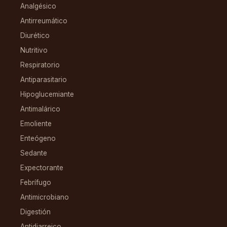
Analgésico
Antirreumático
Diurético
Nutritivo
Respiratorio
Antiparasitario
Hipoglucemiante
Antimalárico
Emoliente
Enteógeno
Sedante
Expectorante
Febrífugo
Antimicrobiano
Digestión
Antidiarreico