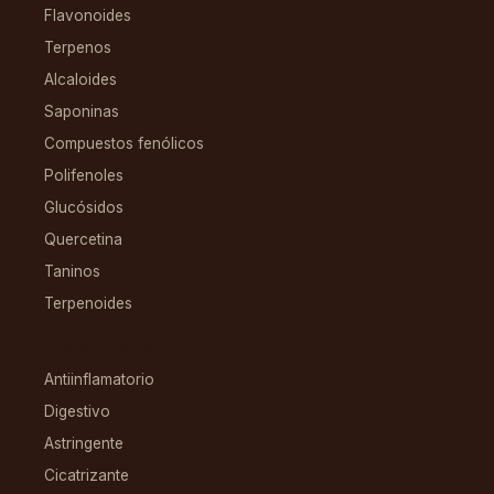
Flavonoides
Terpenos
Alcaloides
Saponinas
Compuestos fenólicos
Polifenoles
Glucósidos
Quercetina
Taninos
Terpenoides
CONDICIONES
Antiinflamatorio
Digestivo
Astringente
Cicatrizante