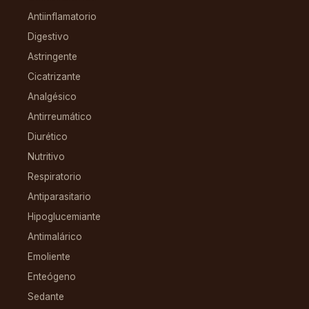
Antiinflamatorio
Digestivo
Astringente
Cicatrizante
Analgésico
Antirreumático
Diurético
Nutritivo
Respiratorio
Antiparasitario
Hipoglucemiante
Antimalárico
Emoliente
Enteógeno
Sedante