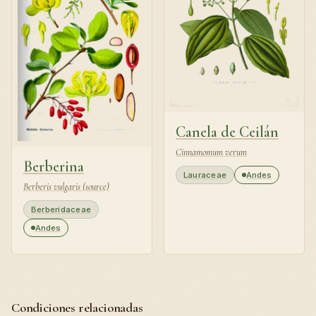
Canela de Ceilán
Cinnamomum verum
Berberina
Lauraceae
Andes
Berberis vulgaris (source)
Berberidaceae
Andes
Condiciones relacionadas