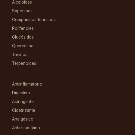
Alcaloides
Saponinas
Compuestos fenólicos
Polifenoles
Glucósidos
Quercetina
Taninos
Terpenoides
CONDICIONES
Antiinflamatorio
Digestivo
Astringente
Cicatrizante
Analgésico
Antirreumático