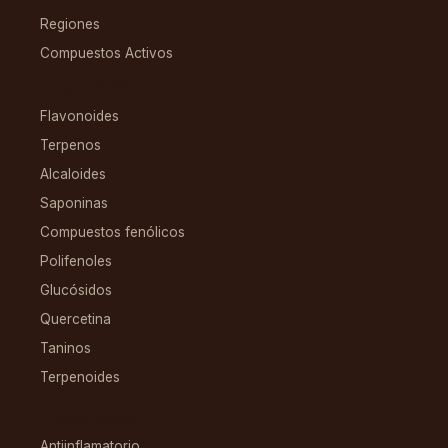
Regiones
Compuestos Activos
COMPUESTOS
Flavonoides
Terpenos
Alcaloides
Saponinas
Compuestos fenólicos
Polifenoles
Glucósidos
Quercetina
Taninos
Terpenoides
CONDICIONES
Antiinflamatorio