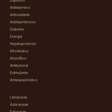
Digestión
Antidiarreico
Antioxidante
Antihipertensivo
Diabetes
Energía
Hepatoprotector
Afrodisíaco
Ansiolítico
Antitumoral
Estimulante
Antiespasmódico
FAMILIAS
Lamiaceae
Asteraceae
Fabaceae