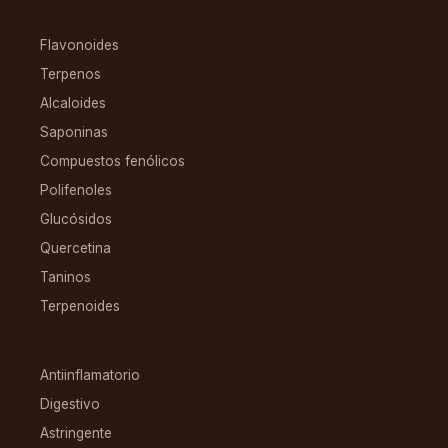
COMPUESTOS
Flavonoides
Terpenos
Alcaloides
Saponinas
Compuestos fenólicos
Polifenoles
Glucósidos
Quercetina
Taninos
Terpenoides
CONDICIONES
Antiinflamatorio
Digestivo
Astringente