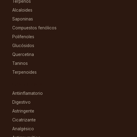
Terpenos
Alcaloides
Saponinas
Compuestos fenólicos
Polifenoles
Glucósidos
Quercetina
Taninos
Terpenoides
CONDICIONES
Antiinflamatorio
Digestivo
Astringente
Cicatrizante
Analgésico