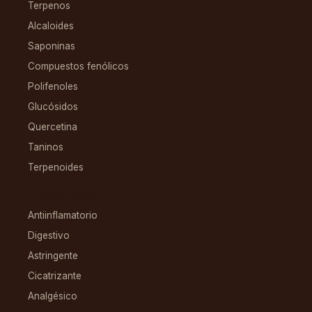
Terpenos
Alcaloides
Saponinas
Compuestos fenólicos
Polifenoles
Glucósidos
Quercetina
Taninos
Terpenoides
CONDICIONES
Antiinflamatorio
Digestivo
Astringente
Cicatrizante
Analgésico