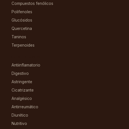
Compuestos fenólicos
Polifenoles
Glucósidos
Quercetina
Taninos
Terpenoides
CONDICIONES
Antiinflamatorio
Digestivo
Astringente
Cicatrizante
Analgésico
Antirreumático
Diurético
Nutritivo