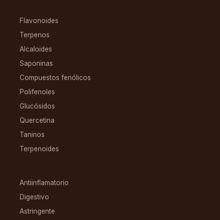
COMPUESTOS
Flavonoides
Terpenos
Alcaloides
Saponinas
Compuestos fenólicos
Polifenoles
Glucósidos
Quercetina
Taninos
Terpenoides
CONDICIONES
Antiinflamatorio
Digestivo
Astringente