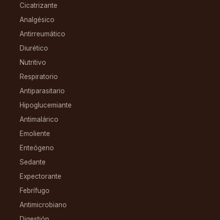
Cicatrizante
Analgésico
Antirreumático
Diurético
Nutritivo
Respiratorio
Antiparasitario
Hipoglucemiante
Antimalárico
Emoliente
Enteógeno
Sedante
Expectorante
Febrífugo
Antimicrobiano
Digestión