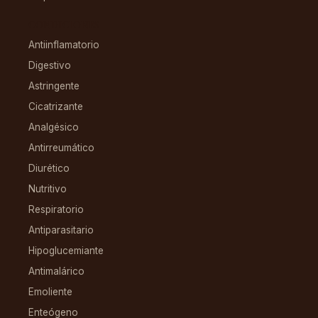
CONDICIONES
Antiinflamatorio
Digestivo
Astringente
Cicatrizante
Analgésico
Antirreumático
Diurético
Nutritivo
Respiratorio
Antiparasitario
Hipoglucemiante
Antimalárico
Emoliente
Enteógeno