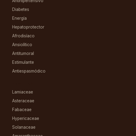
Antihipertensivo
Diabetes
Energía
Hepatoprotector
Afrodisíaco
Ansiolítico
Antitumoral
Estimulante
Antiespasmódico
FAMILIAS
Lamiaceae
Asteraceae
Fabaceae
Hypericaceae
Solanaceae
Amaranthaceae