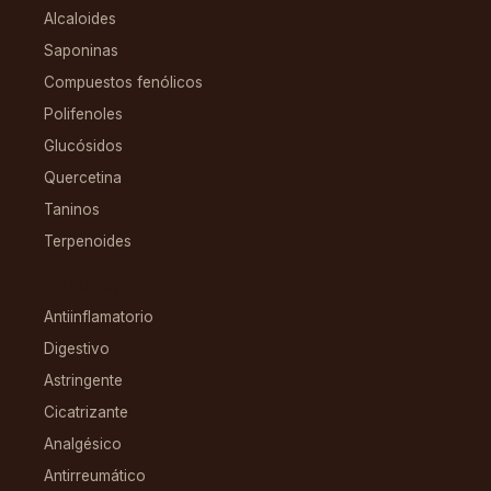
Alcaloides
Saponinas
Compuestos fenólicos
Polifenoles
Glucósidos
Quercetina
Taninos
Terpenoides
CONDICIONES
Antiinflamatorio
Digestivo
Astringente
Cicatrizante
Analgésico
Antirreumático