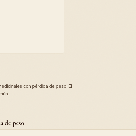
edicinales con pérdida de peso. El
omún.
a de peso