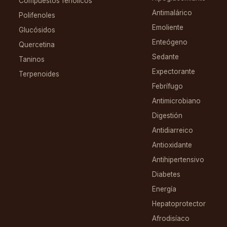
Compuestos fenólicos
Antimalárico
Polifenoles
Emoliente
Glucósidos
Enteógeno
Quercetina
Sedante
Taninos
Expectorante
Terpenoides
Febrífugo
Antimicrobiano
Digestión
Antidiarreico
Antioxidante
Antihipertensivo
Diabetes
Energía
Hepatoprotector
Afrodisíaco