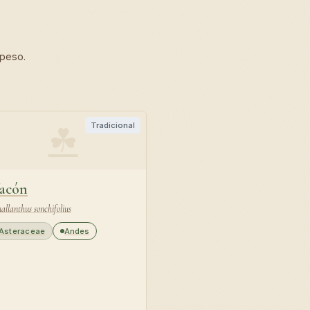
 peso.
☘
Tradicional
acón
allanthus sonchifolius
Asteraceae
Andes