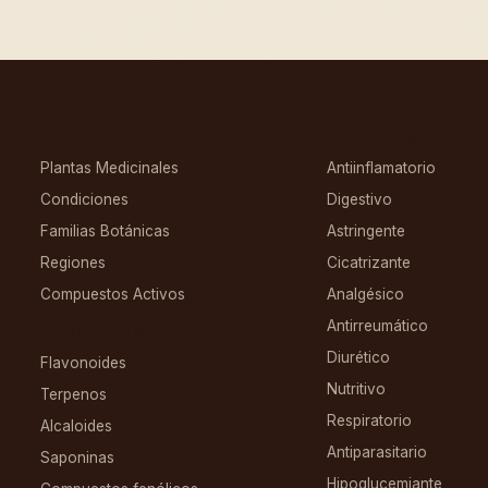
EXPLORAR
CONDICIONES
Plantas Medicinales
Antiinflamatorio
Condiciones
Digestivo
Familias Botánicas
Astringente
Regiones
Cicatrizante
Compuestos Activos
Analgésico
Antirreumático
COMPUESTOS
Diurético
Flavonoides
Nutritivo
Terpenos
Respiratorio
Alcaloides
Antiparasitario
Saponinas
Hipoglucemiante