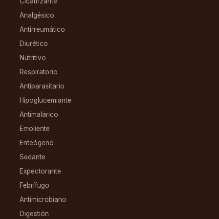
Cicatrizante
Analgésico
Antirreumático
Diurético
Nutritivo
Respiratorio
Antiparasitario
Hipoglucemiante
Antimalárico
Emoliente
Enteógeno
Sedante
Expectorante
Febrífugo
Antimicrobiano
Digestión