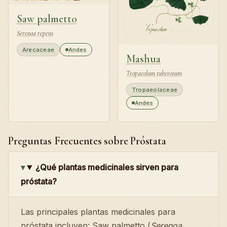
Saw palmetto
Serenoa repens
Arecaceae
Andes
Mashua
Tropaeolum tuberosum
Tropaeolaceae
Andes
Preguntas Frecuentes sobre Próstata
¿Qué plantas medicinales sirven para
próstata?
Las principales plantas medicinales para
próstata incluyen: Saw palmetto (
Serenoa