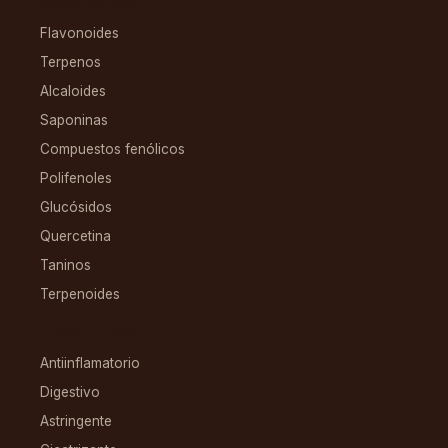
COMPUESTOS
Flavonoides
Terpenos
Alcaloides
Saponinas
Compuestos fenólicos
Polifenoles
Glucósidos
Quercetina
Taninos
Terpenoides
CONDICIONES
Antiinflamatorio
Digestivo
Astringente