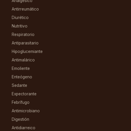
Analgésico
Antirreumático
Diurético
Nutritivo
Respiratorio
Antiparasitario
Hipoglucemiante
Antimalárico
Emoliente
Enteógeno
Sedante
Expectorante
Febrífugo
Antimicrobiano
Digestión
Antidiarreico