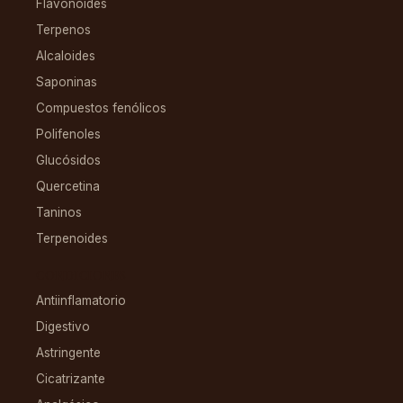
Flavonoides
Terpenos
Alcaloides
Saponinas
Compuestos fenólicos
Polifenoles
Glucósidos
Quercetina
Taninos
Terpenoides
CONDICIONES
Antiinflamatorio
Digestivo
Astringente
Cicatrizante