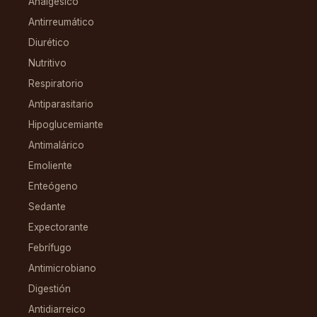
Analgésico
Antirreumático
Diurético
Nutritivo
Respiratorio
Antiparasitario
Hipoglucemiante
Antimalárico
Emoliente
Enteógeno
Sedante
Expectorante
Febrífugo
Antimicrobiano
Digestión
Antidiarreico