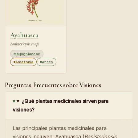
Ayahuasca
Banisteriopsis caapi
Malpighiaceae
Amazonia
Andes
Preguntas Frecuentes sobre Visiones
¿Qué plantas medicinales sirven para
visiones?
Las principales plantas medicinales para
visiones incluyen: Ayahuasca (
Banisteriopsis