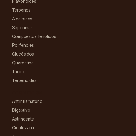
Flavonoides
Terpenos
Alcaloides
Saponinas
Compuestos fenólicos
Polifenoles
Glucósidos
Quercetina
Taninos
Terpenoides
CONDICIONES
Antiinflamatorio
Digestivo
Astringente
Cicatrizante