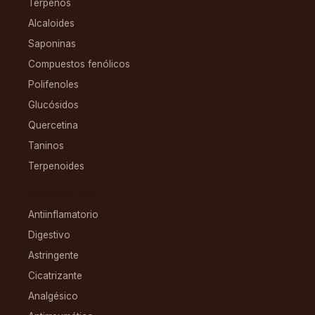
Terpenos
Alcaloides
Saponinas
Compuestos fenólicos
Polifenoles
Glucósidos
Quercetina
Taninos
Terpenoides
CONDICIONES
Antiinflamatorio
Digestivo
Astringente
Cicatrizante
Analgésico