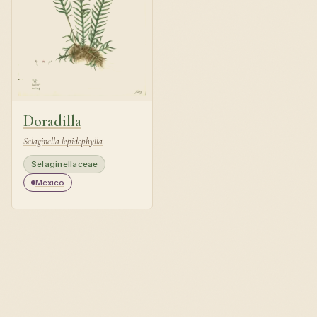
Doradilla
Selaginella lepidophylla
Selaginellaceae
México