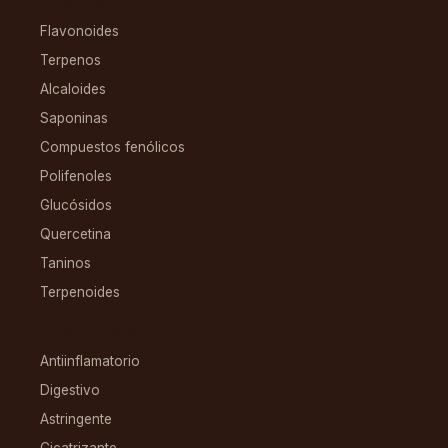
COMPUESTOS
Flavonoides
Terpenos
Alcaloides
Saponinas
Compuestos fenólicos
Polifenoles
Glucósidos
Quercetina
Taninos
Terpenoides
CONDICIONES
Antiinflamatorio
Digestivo
Astringente
Cicatrizante