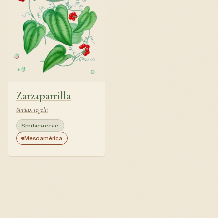
Zarzaparrilla
Smilax regelii
Smilacaceae
Mesoamérica