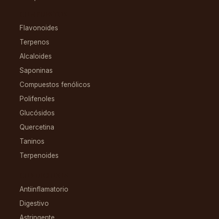
COMPUESTOS
Flavonoides
Terpenos
Alcaloides
Saponinas
Compuestos fenólicos
Polifenoles
Glucósidos
Quercetina
Taninos
Terpenoides
CONDICIONES
Antiinflamatorio
Digestivo
Astringente